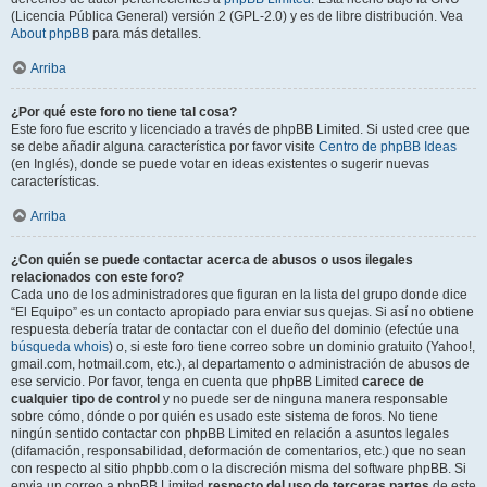
(Licencia Pública General) versión 2 (GPL-2.0) y es de libre distribución. Vea
About phpBB
para más detalles.
Arriba
¿Por qué este foro no tiene tal cosa?
Este foro fue escrito y licenciado a través de phpBB Limited. Si usted cree que
se debe añadir alguna característica por favor visite
Centro de phpBB Ideas
(en Inglés), donde se puede votar en ideas existentes o sugerir nuevas
características.
Arriba
¿Con quién se puede contactar acerca de abusos o usos ilegales
relacionados con este foro?
Cada uno de los administradores que figuran en la lista del grupo donde dice
“El Equipo” es un contacto apropiado para enviar sus quejas. Si así no obtiene
respuesta debería tratar de contactar con el dueño del dominio (efectúe una
búsqueda whois
) o, si este foro tiene correo sobre un dominio gratuito (Yahoo!,
gmail.com, hotmail.com, etc.), al departamento o administración de abusos de
ese servicio. Por favor, tenga en cuenta que phpBB Limited
carece de
cualquier tipo de control
y no puede ser de ninguna manera responsable
sobre cómo, dónde o por quién es usado este sistema de foros. No tiene
ningún sentido contactar con phpBB Limited en relación a asuntos legales
(difamación, responsabilidad, deformación de comentarios, etc.) que no sean
con respecto al sitio phpbb.com o la discreción misma del software phpBB. Si
envia un correo a phpBB Limited
respecto del uso de terceras partes
de este