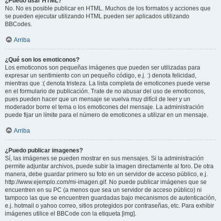
¿Puedo usar HTML?
No. No es posible publicar en HTML. Muchos de los formatos y acciones que
se pueden ejecutar utilizando HTML pueden ser aplicados utilizando
BBCodes.
Arriba
¿Qué son los emoticonos?
Los emoticonos son pequeñas imágenes que pueden ser utilizadas para
expresar un sentimiento con un pequeño código, e.j. :) denota felicidad,
mientras que :( denota tristeza. La lista completa de emoticones puede verse
en el formulario de publicación. Trate de no abusar del uso de emoticonos,
pues pueden hacer que un mensaje se vuelva muy difícil de leer y un
moderador borre el tema o los emoticones del mensaje. La administración
puede fijar un límite para el número de emoticones a utilizar en un mensaje.
Arriba
¿Puedo publicar imagenes?
Sí, las imágenes se pueden mostrar en sus mensajes. Si la administración
permite adjuntar archivos, puede subir la imagen directamente al foro. De otra
manera, debe guardar primero su foto en un servidor de acceso público, e.j.
http://www.ejemplo.com/mi-imagen.gif. No puede publicar imágenes que se
encuentren en su PC (a menos que sea un servidor de acceso público) ni
tampoco las que se encuentren guardadas bajo mecanismos de autenticación,
e.j. hotmail o yahoo correo, sitios protegidos por contraseñas, etc. Para exhibir
imágenes utilice el BBCode con la etiqueta [img].