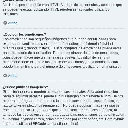
¿Puedo usar HTML?
No. No es posible publicar en HTML. Muchos de los formatos y acciones que
se pueden ejecutar utilizando HTML pueden ser aplicados utilizando
BBCodes.
Arriba
¿Qué son los emoticonos?
Los emoticonos son pequeñas imágenes que pueden ser utilizadas para
expresar un sentimiento con un pequeño código, e.j. :) denota felicidad,
mientras que :( denota tristeza. La lista completa de emoticones puede verse
en el formulario de publicación. Trate de no abusar del uso de emoticonos,
pues pueden hacer que un mensaje se vuelva muy difícil de leer y un
moderador borre el tema o los emoticones del mensaje. La administración
puede fijar un límite para el número de emoticones a utilizar en un mensaje.
Arriba
¿Puedo publicar imagenes?
Sí, las imágenes se pueden mostrar en sus mensajes. Si la administración
permite adjuntar archivos, puede subir la imagen directamente al foro. De otra
manera, debe guardar primero su foto en un servidor de acceso público, e.j.
http://www.ejemplo.com/mi-imagen.gif. No puede publicar imágenes que se
encuentren en su PC (a menos que sea un servidor de acceso público) ni
tampoco las que se encuentren guardadas bajo mecanismos de autenticación,
e.j. hotmail o yahoo correo, sitios protegidos por contraseñas, etc. Para exhibir
imágenes utilice el BBCode con la etiqueta [img].