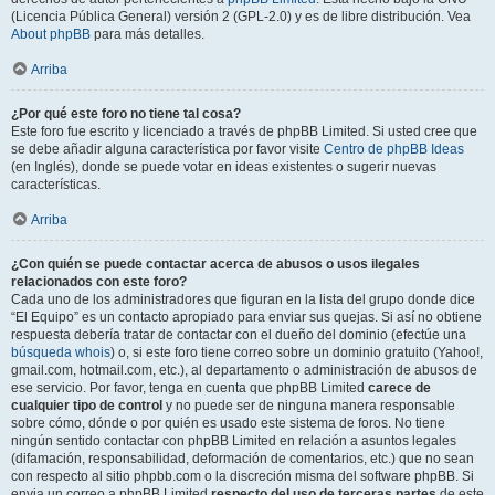
(Licencia Pública General) versión 2 (GPL-2.0) y es de libre distribución. Vea
About phpBB
para más detalles.
Arriba
¿Por qué este foro no tiene tal cosa?
Este foro fue escrito y licenciado a través de phpBB Limited. Si usted cree que
se debe añadir alguna característica por favor visite
Centro de phpBB Ideas
(en Inglés), donde se puede votar en ideas existentes o sugerir nuevas
características.
Arriba
¿Con quién se puede contactar acerca de abusos o usos ilegales
relacionados con este foro?
Cada uno de los administradores que figuran en la lista del grupo donde dice
“El Equipo” es un contacto apropiado para enviar sus quejas. Si así no obtiene
respuesta debería tratar de contactar con el dueño del dominio (efectúe una
búsqueda whois
) o, si este foro tiene correo sobre un dominio gratuito (Yahoo!,
gmail.com, hotmail.com, etc.), al departamento o administración de abusos de
ese servicio. Por favor, tenga en cuenta que phpBB Limited
carece de
cualquier tipo de control
y no puede ser de ninguna manera responsable
sobre cómo, dónde o por quién es usado este sistema de foros. No tiene
ningún sentido contactar con phpBB Limited en relación a asuntos legales
(difamación, responsabilidad, deformación de comentarios, etc.) que no sean
con respecto al sitio phpbb.com o la discreción misma del software phpBB. Si
envia un correo a phpBB Limited
respecto del uso de terceras partes
de este