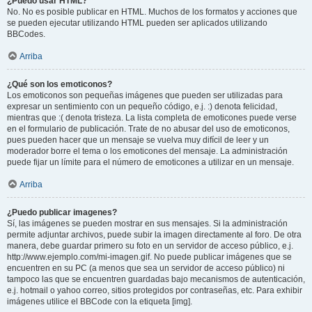
¿Puedo usar HTML?
No. No es posible publicar en HTML. Muchos de los formatos y acciones que
se pueden ejecutar utilizando HTML pueden ser aplicados utilizando
BBCodes.
Arriba
¿Qué son los emoticonos?
Los emoticonos son pequeñas imágenes que pueden ser utilizadas para
expresar un sentimiento con un pequeño código, e.j. :) denota felicidad,
mientras que :( denota tristeza. La lista completa de emoticones puede verse
en el formulario de publicación. Trate de no abusar del uso de emoticonos,
pues pueden hacer que un mensaje se vuelva muy difícil de leer y un
moderador borre el tema o los emoticones del mensaje. La administración
puede fijar un límite para el número de emoticones a utilizar en un mensaje.
Arriba
¿Puedo publicar imagenes?
Sí, las imágenes se pueden mostrar en sus mensajes. Si la administración
permite adjuntar archivos, puede subir la imagen directamente al foro. De otra
manera, debe guardar primero su foto en un servidor de acceso público, e.j.
http://www.ejemplo.com/mi-imagen.gif. No puede publicar imágenes que se
encuentren en su PC (a menos que sea un servidor de acceso público) ni
tampoco las que se encuentren guardadas bajo mecanismos de autenticación,
e.j. hotmail o yahoo correo, sitios protegidos por contraseñas, etc. Para exhibir
imágenes utilice el BBCode con la etiqueta [img].