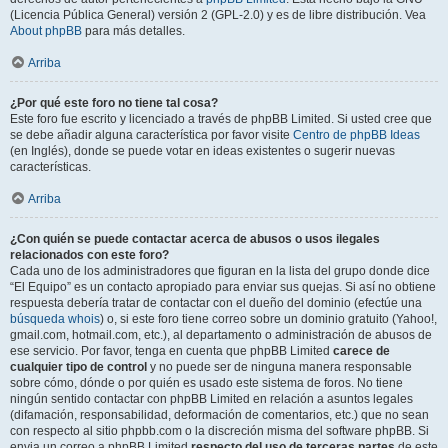
(Licencia Pública General) versión 2 (GPL-2.0) y es de libre distribución. Vea
About phpBB
para más detalles.
Arriba
¿Por qué este foro no tiene tal cosa?
Este foro fue escrito y licenciado a través de phpBB Limited. Si usted cree que
se debe añadir alguna característica por favor visite
Centro de phpBB Ideas
(en Inglés), donde se puede votar en ideas existentes o sugerir nuevas
características.
Arriba
¿Con quién se puede contactar acerca de abusos o usos ilegales
relacionados con este foro?
Cada uno de los administradores que figuran en la lista del grupo donde dice
“El Equipo” es un contacto apropiado para enviar sus quejas. Si así no obtiene
respuesta debería tratar de contactar con el dueño del dominio (efectúe una
búsqueda whois
) o, si este foro tiene correo sobre un dominio gratuito (Yahoo!,
gmail.com, hotmail.com, etc.), al departamento o administración de abusos de
ese servicio. Por favor, tenga en cuenta que phpBB Limited
carece de
cualquier tipo de control
y no puede ser de ninguna manera responsable
sobre cómo, dónde o por quién es usado este sistema de foros. No tiene
ningún sentido contactar con phpBB Limited en relación a asuntos legales
(difamación, responsabilidad, deformación de comentarios, etc.) que no sean
con respecto al sitio phpbb.com o la discreción misma del software phpBB. Si
envia un correo a phpBB Limited
respecto del uso de terceras partes
de este