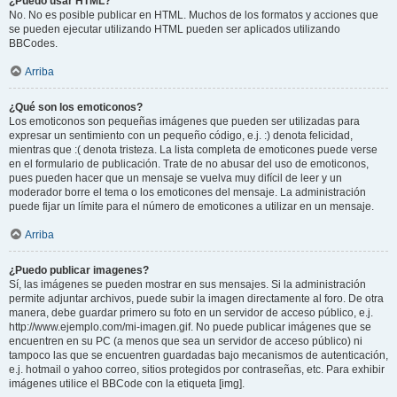
¿Puedo usar HTML?
No. No es posible publicar en HTML. Muchos de los formatos y acciones que
se pueden ejecutar utilizando HTML pueden ser aplicados utilizando
BBCodes.
Arriba
¿Qué son los emoticonos?
Los emoticonos son pequeñas imágenes que pueden ser utilizadas para
expresar un sentimiento con un pequeño código, e.j. :) denota felicidad,
mientras que :( denota tristeza. La lista completa de emoticones puede verse
en el formulario de publicación. Trate de no abusar del uso de emoticonos,
pues pueden hacer que un mensaje se vuelva muy difícil de leer y un
moderador borre el tema o los emoticones del mensaje. La administración
puede fijar un límite para el número de emoticones a utilizar en un mensaje.
Arriba
¿Puedo publicar imagenes?
Sí, las imágenes se pueden mostrar en sus mensajes. Si la administración
permite adjuntar archivos, puede subir la imagen directamente al foro. De otra
manera, debe guardar primero su foto en un servidor de acceso público, e.j.
http://www.ejemplo.com/mi-imagen.gif. No puede publicar imágenes que se
encuentren en su PC (a menos que sea un servidor de acceso público) ni
tampoco las que se encuentren guardadas bajo mecanismos de autenticación,
e.j. hotmail o yahoo correo, sitios protegidos por contraseñas, etc. Para exhibir
imágenes utilice el BBCode con la etiqueta [img].