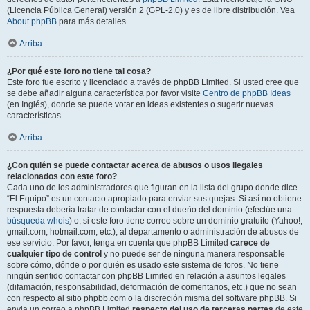
(Licencia Pública General) versión 2 (GPL-2.0) y es de libre distribución. Vea
About phpBB
para más detalles.
Arriba
¿Por qué este foro no tiene tal cosa?
Este foro fue escrito y licenciado a través de phpBB Limited. Si usted cree que
se debe añadir alguna característica por favor visite
Centro de phpBB Ideas
(en Inglés), donde se puede votar en ideas existentes o sugerir nuevas
características.
Arriba
¿Con quién se puede contactar acerca de abusos o usos ilegales
relacionados con este foro?
Cada uno de los administradores que figuran en la lista del grupo donde dice
“El Equipo” es un contacto apropiado para enviar sus quejas. Si así no obtiene
respuesta debería tratar de contactar con el dueño del dominio (efectúe una
búsqueda whois
) o, si este foro tiene correo sobre un dominio gratuito (Yahoo!,
gmail.com, hotmail.com, etc.), al departamento o administración de abusos de
ese servicio. Por favor, tenga en cuenta que phpBB Limited
carece de
cualquier tipo de control
y no puede ser de ninguna manera responsable
sobre cómo, dónde o por quién es usado este sistema de foros. No tiene
ningún sentido contactar con phpBB Limited en relación a asuntos legales
(difamación, responsabilidad, deformación de comentarios, etc.) que no sean
con respecto al sitio phpbb.com o la discreción misma del software phpBB. Si
envia un correo a phpBB Limited
respecto del uso de terceras partes
de este