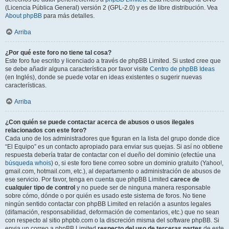
(Licencia Pública General) versión 2 (GPL-2.0) y es de libre distribución. Vea
About phpBB
para más detalles.
Arriba
¿Por qué este foro no tiene tal cosa?
Este foro fue escrito y licenciado a través de phpBB Limited. Si usted cree que
se debe añadir alguna característica por favor visite
Centro de phpBB Ideas
(en Inglés), donde se puede votar en ideas existentes o sugerir nuevas
características.
Arriba
¿Con quién se puede contactar acerca de abusos o usos ilegales
relacionados con este foro?
Cada uno de los administradores que figuran en la lista del grupo donde dice
“El Equipo” es un contacto apropiado para enviar sus quejas. Si así no obtiene
respuesta debería tratar de contactar con el dueño del dominio (efectúe una
búsqueda whois
) o, si este foro tiene correo sobre un dominio gratuito (Yahoo!,
gmail.com, hotmail.com, etc.), al departamento o administración de abusos de
ese servicio. Por favor, tenga en cuenta que phpBB Limited
carece de
cualquier tipo de control
y no puede ser de ninguna manera responsable
sobre cómo, dónde o por quién es usado este sistema de foros. No tiene
ningún sentido contactar con phpBB Limited en relación a asuntos legales
(difamación, responsabilidad, deformación de comentarios, etc.) que no sean
con respecto al sitio phpbb.com o la discreción misma del software phpBB. Si
envia un correo a phpBB Limited
respecto del uso de terceras partes
de este