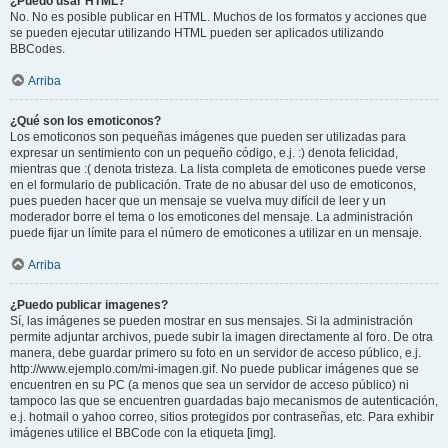
¿Puedo usar HTML?
No. No es posible publicar en HTML. Muchos de los formatos y acciones que
se pueden ejecutar utilizando HTML pueden ser aplicados utilizando
BBCodes.
Arriba
¿Qué son los emoticonos?
Los emoticonos son pequeñas imágenes que pueden ser utilizadas para
expresar un sentimiento con un pequeño código, e.j. :) denota felicidad,
mientras que :( denota tristeza. La lista completa de emoticones puede verse
en el formulario de publicación. Trate de no abusar del uso de emoticonos,
pues pueden hacer que un mensaje se vuelva muy difícil de leer y un
moderador borre el tema o los emoticones del mensaje. La administración
puede fijar un límite para el número de emoticones a utilizar en un mensaje.
Arriba
¿Puedo publicar imagenes?
Sí, las imágenes se pueden mostrar en sus mensajes. Si la administración
permite adjuntar archivos, puede subir la imagen directamente al foro. De otra
manera, debe guardar primero su foto en un servidor de acceso público, e.j.
http://www.ejemplo.com/mi-imagen.gif. No puede publicar imágenes que se
encuentren en su PC (a menos que sea un servidor de acceso público) ni
tampoco las que se encuentren guardadas bajo mecanismos de autenticación,
e.j. hotmail o yahoo correo, sitios protegidos por contraseñas, etc. Para exhibir
imágenes utilice el BBCode con la etiqueta [img].