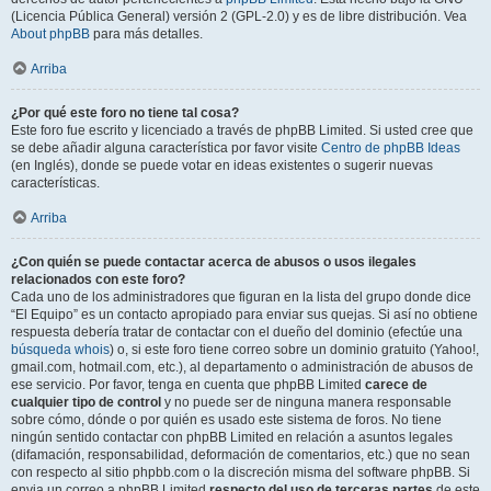
(Licencia Pública General) versión 2 (GPL-2.0) y es de libre distribución. Vea
About phpBB
para más detalles.
Arriba
¿Por qué este foro no tiene tal cosa?
Este foro fue escrito y licenciado a través de phpBB Limited. Si usted cree que
se debe añadir alguna característica por favor visite
Centro de phpBB Ideas
(en Inglés), donde se puede votar en ideas existentes o sugerir nuevas
características.
Arriba
¿Con quién se puede contactar acerca de abusos o usos ilegales
relacionados con este foro?
Cada uno de los administradores que figuran en la lista del grupo donde dice
“El Equipo” es un contacto apropiado para enviar sus quejas. Si así no obtiene
respuesta debería tratar de contactar con el dueño del dominio (efectúe una
búsqueda whois
) o, si este foro tiene correo sobre un dominio gratuito (Yahoo!,
gmail.com, hotmail.com, etc.), al departamento o administración de abusos de
ese servicio. Por favor, tenga en cuenta que phpBB Limited
carece de
cualquier tipo de control
y no puede ser de ninguna manera responsable
sobre cómo, dónde o por quién es usado este sistema de foros. No tiene
ningún sentido contactar con phpBB Limited en relación a asuntos legales
(difamación, responsabilidad, deformación de comentarios, etc.) que no sean
con respecto al sitio phpbb.com o la discreción misma del software phpBB. Si
envia un correo a phpBB Limited
respecto del uso de terceras partes
de este