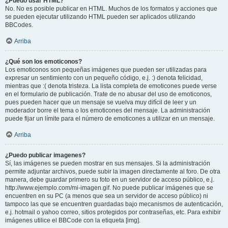
¿Puedo usar HTML?
No. No es posible publicar en HTML. Muchos de los formatos y acciones que
se pueden ejecutar utilizando HTML pueden ser aplicados utilizando
BBCodes.
Arriba
¿Qué son los emoticonos?
Los emoticonos son pequeñas imágenes que pueden ser utilizadas para
expresar un sentimiento con un pequeño código, e.j. :) denota felicidad,
mientras que :( denota tristeza. La lista completa de emoticones puede verse
en el formulario de publicación. Trate de no abusar del uso de emoticonos,
pues pueden hacer que un mensaje se vuelva muy difícil de leer y un
moderador borre el tema o los emoticones del mensaje. La administración
puede fijar un límite para el número de emoticones a utilizar en un mensaje.
Arriba
¿Puedo publicar imagenes?
Sí, las imágenes se pueden mostrar en sus mensajes. Si la administración
permite adjuntar archivos, puede subir la imagen directamente al foro. De otra
manera, debe guardar primero su foto en un servidor de acceso público, e.j.
http://www.ejemplo.com/mi-imagen.gif. No puede publicar imágenes que se
encuentren en su PC (a menos que sea un servidor de acceso público) ni
tampoco las que se encuentren guardadas bajo mecanismos de autenticación,
e.j. hotmail o yahoo correo, sitios protegidos por contraseñas, etc. Para exhibir
imágenes utilice el BBCode con la etiqueta [img].