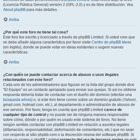
(Licencia Pública General) versión 2 (GPL-2.0) y es de libre distribución. Vea
About phpBB
para más detalles.
Arriba
¿Por qué este foro no tiene tal cosa?
Este foro fue escrito y licenciado a través de phpBB Limited. Si usted cree que
se debe añadir alguna característica por favor visite
Centro de phpBB Ideas
(en Inglés), donde se puede votar en ideas existentes o sugerir nuevas
características.
Arriba
¿Con quién se puede contactar acerca de abusos o usos ilegales
relacionados con este foro?
Cada uno de los administradores que figuran en la lista del grupo donde dice
“El Equipo” es un contacto apropiado para enviar sus quejas. Si así no obtiene
respuesta debería tratar de contactar con el dueño del dominio (efectúe una
búsqueda whois
) o, si este foro tiene correo sobre un dominio gratuito (Yahoo!,
gmail.com, hotmail.com, etc.), al departamento o administración de abusos de
ese servicio. Por favor, tenga en cuenta que phpBB Limited
carece de
cualquier tipo de control
y no puede ser de ninguna manera responsable
sobre cómo, dónde o por quién es usado este sistema de foros. No tiene
ningún sentido contactar con phpBB Limited en relación a asuntos legales
(difamación, responsabilidad, deformación de comentarios, etc.) que no sean
con respecto al sitio phpbb.com o la discreción misma del software phpBB. Si
envia un correo a phpBB Limited
respecto del uso de terceras partes
de este