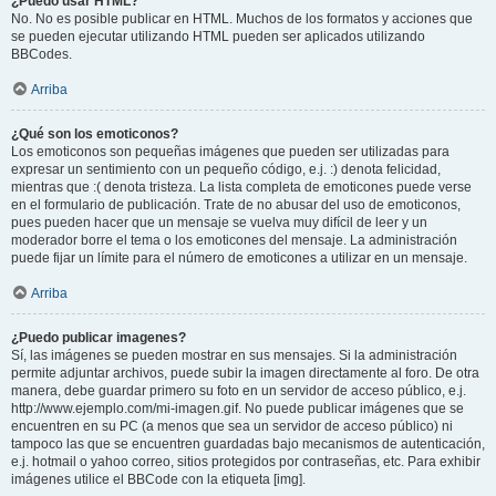
¿Puedo usar HTML?
No. No es posible publicar en HTML. Muchos de los formatos y acciones que
se pueden ejecutar utilizando HTML pueden ser aplicados utilizando
BBCodes.
Arriba
¿Qué son los emoticonos?
Los emoticonos son pequeñas imágenes que pueden ser utilizadas para
expresar un sentimiento con un pequeño código, e.j. :) denota felicidad,
mientras que :( denota tristeza. La lista completa de emoticones puede verse
en el formulario de publicación. Trate de no abusar del uso de emoticonos,
pues pueden hacer que un mensaje se vuelva muy difícil de leer y un
moderador borre el tema o los emoticones del mensaje. La administración
puede fijar un límite para el número de emoticones a utilizar en un mensaje.
Arriba
¿Puedo publicar imagenes?
Sí, las imágenes se pueden mostrar en sus mensajes. Si la administración
permite adjuntar archivos, puede subir la imagen directamente al foro. De otra
manera, debe guardar primero su foto en un servidor de acceso público, e.j.
http://www.ejemplo.com/mi-imagen.gif. No puede publicar imágenes que se
encuentren en su PC (a menos que sea un servidor de acceso público) ni
tampoco las que se encuentren guardadas bajo mecanismos de autenticación,
e.j. hotmail o yahoo correo, sitios protegidos por contraseñas, etc. Para exhibir
imágenes utilice el BBCode con la etiqueta [img].