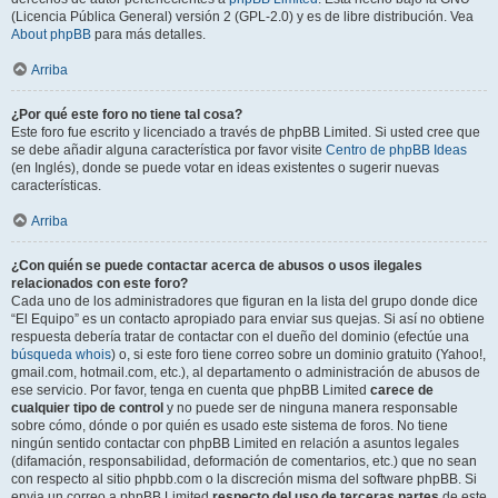
(Licencia Pública General) versión 2 (GPL-2.0) y es de libre distribución. Vea
About phpBB
para más detalles.
Arriba
¿Por qué este foro no tiene tal cosa?
Este foro fue escrito y licenciado a través de phpBB Limited. Si usted cree que
se debe añadir alguna característica por favor visite
Centro de phpBB Ideas
(en Inglés), donde se puede votar en ideas existentes o sugerir nuevas
características.
Arriba
¿Con quién se puede contactar acerca de abusos o usos ilegales
relacionados con este foro?
Cada uno de los administradores que figuran en la lista del grupo donde dice
“El Equipo” es un contacto apropiado para enviar sus quejas. Si así no obtiene
respuesta debería tratar de contactar con el dueño del dominio (efectúe una
búsqueda whois
) o, si este foro tiene correo sobre un dominio gratuito (Yahoo!,
gmail.com, hotmail.com, etc.), al departamento o administración de abusos de
ese servicio. Por favor, tenga en cuenta que phpBB Limited
carece de
cualquier tipo de control
y no puede ser de ninguna manera responsable
sobre cómo, dónde o por quién es usado este sistema de foros. No tiene
ningún sentido contactar con phpBB Limited en relación a asuntos legales
(difamación, responsabilidad, deformación de comentarios, etc.) que no sean
con respecto al sitio phpbb.com o la discreción misma del software phpBB. Si
envia un correo a phpBB Limited
respecto del uso de terceras partes
de este