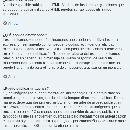
¿Puedo usar HTML?
No. No es posible publicar en HTML. Muchos de los formatos y acciones que
se pueden ejecutar utilizando HTML pueden ser aplicados utilizando
BBCodes.
Arriba
¿Qué son los emoticonos?
Los emoticonos son pequeñas imágenes que pueden ser utilizadas para
expresar un sentimiento con un pequeño código, e.j. :) denota felicidad,
mientras que :( denota tristeza. La lista completa de emoticones puede verse
en el formulario de publicación. Trate de no abusar del uso de emoticonos,
pues pueden hacer que un mensaje se vuelva muy difícil de leer y un
moderador borre el tema o los emoticones del mensaje. La administración
puede fijar un límite para el número de emoticones a utilizar en un mensaje.
Arriba
¿Puedo publicar imagenes?
Sí, las imágenes se pueden mostrar en sus mensajes. Si la administración
permite adjuntar archivos, puede subir la imagen directamente al foro. De otra
manera, debe guardar primero su foto en un servidor de acceso público, e.j.
http://www.ejemplo.com/mi-imagen.gif. No puede publicar imágenes que se
encuentren en su PC (a menos que sea un servidor de acceso público) ni
tampoco las que se encuentren guardadas bajo mecanismos de autenticación,
e.j. hotmail o yahoo correo, sitios protegidos por contraseñas, etc. Para exhibir
imágenes utilice el BBCode con la etiqueta [img].