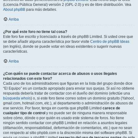
(Licencia Pública General) versión 2 (GPL-2.0) y es de libre distribución. Vea
About phpBB
para más detalles.
Arriba
¿Por qué este foro no tiene tal cosa?
Este foro fue escrito y licenciado a través de phpBB Limited. Si usted cree que
se debe añadir alguna característica por favor visite
Centro de phpBB Ideas
(en Inglés), donde se puede votar en ideas existentes o sugerir nuevas
características.
Arriba
¿Con quién se puede contactar acerca de abusos o usos ilegales
relacionados con este foro?
Cada uno de los administradores que figuran en la lista del grupo donde dice
“El Equipo” es un contacto apropiado para enviar sus quejas. Si así no obtiene
respuesta debería tratar de contactar con el dueño del dominio (efectúe una
búsqueda whois
) o, si este foro tiene correo sobre un dominio gratuito (Yahoo!,
gmail.com, hotmail.com, etc.), al departamento o administración de abusos de
ese servicio. Por favor, tenga en cuenta que phpBB Limited
carece de
cualquier tipo de control
y no puede ser de ninguna manera responsable
sobre cómo, dónde o por quién es usado este sistema de foros. No tiene
ningún sentido contactar con phpBB Limited en relación a asuntos legales
(difamación, responsabilidad, deformación de comentarios, etc.) que no sean
con respecto al sitio phpbb.com o la discreción misma del software phpBB. Si
envia un correo a phpBB Limited
respecto del uso de terceras partes
de este