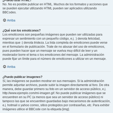
¿Puedo usar HTML?
No. No es posible publicar en HTML. Muchos de los formatos y acciones que
se pueden ejecutar utilizando HTML pueden ser aplicados utilizando
BBCodes.
Arriba
¿Qué son los emoticonos?
Los emoticonos son pequeñas imágenes que pueden ser utilizadas para
expresar un sentimiento con un pequeño código, e.j. :) denota felicidad,
mientras que :( denota tristeza. La lista completa de emoticones puede verse
en el formulario de publicación. Trate de no abusar del uso de emoticonos,
pues pueden hacer que un mensaje se vuelva muy difícil de leer y un
moderador borre el tema o los emoticones del mensaje. La administración
puede fijar un límite para el número de emoticones a utilizar en un mensaje.
Arriba
¿Puedo publicar imagenes?
Sí, las imágenes se pueden mostrar en sus mensajes. Si la administración
permite adjuntar archivos, puede subir la imagen directamente al foro. De otra
manera, debe guardar primero su foto en un servidor de acceso público, e.j.
http://www.ejemplo.com/mi-imagen.gif. No puede publicar imágenes que se
encuentren en su PC (a menos que sea un servidor de acceso público) ni
tampoco las que se encuentren guardadas bajo mecanismos de autenticación,
e.j. hotmail o yahoo correo, sitios protegidos por contraseñas, etc. Para exhibir
imágenes utilice el BBCode con la etiqueta [img].