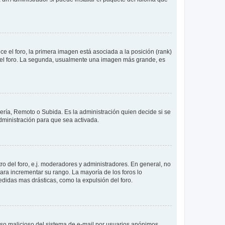
 el foro, la primera imagen está asociada a la posición (rank)
 del foro. La segunda, usualmente una imagen más grande, es
lería, Remoto o Subida. Es la administración quien decide si se
ministración para que sea activada.
o del foro, e.j. moderadores y administradores. En general, no
ara incrementar su rango. La mayoría de los foros lo
didas mas drásticas, como la expulsión del foro.
l uso malicioso del sistema de e-mail por usuarios anónimos.