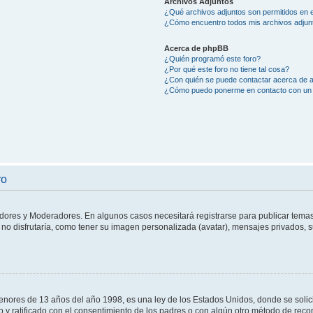
Archivos Adjuntos
¿Qué archivos adjuntos son permitidos en e
¿Cómo encuentro todos mis archivos adjun
Acerca de phpBB
¿Quién programó este foro?
¿Por qué este foro no tiene tal cosa?
¿Con quién se puede contactar acerca de a
¿Cómo puedo ponerme en contacto con un 
ro
adores y Moderadores. En algunos casos necesitará registrarse para publicar temas
no disfrutaría, como tener su imagen personalizada (avatar), mensajes privados, s
res de 13 años del año 1998, es una ley de los Estados Unidos, donde se solicita 
to y ratificado con el consentimiento de los padres o con algún otro método de rec