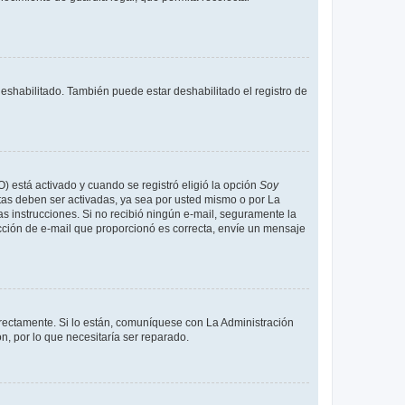
deshabilitado. También puede estar deshabilitado el registro de
O) está activado y cuando se registró eligió la opción
Soy
tas deben ser activadas, ya sea por usted mismo o por La
 las instrucciones. Si no recibió ningún e-mail, seguramente la
rección de e-mail que proporcionó es correcta, envíe un mensaje
rrectamente. Si lo están, comuníquese con La Administración
n, por lo que necesitaría ser reparado.