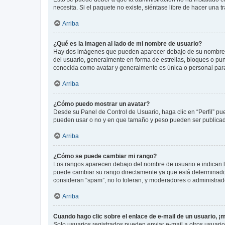
necesita. Si el paquete no existe, siéntase libre de hacer una
Arriba
¿Qué es la imagen al lado de mi nombre de usuario?
Hay dos imágenes que pueden aparecer debajo de su nombre de u
del usuario, generalmente en forma de estrellas, bloques o pu
conocida como avatar y generalmente es única o personal par
Arriba
¿Cómo puedo mostrar un avatar?
Desde su Panel de Control de Usuario, haga clic en “Perfil” pu
pueden usar o no y en que tamaño y peso pueden ser publicada
Arriba
¿Cómo se puede cambiar mi rango?
Los rangos aparecen debajo del nombre de usuario e indican la 
puede cambiar su rango directamente ya que está determinado po
consideran “spam”, no lo toleran, y moderadores o administrad
Arriba
Cuando hago clic sobre el enlace de e-mail de un usuario, ¡
Solo usuarios registrados pueden enviar e-mail a otros usuarios