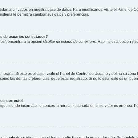
 están archivados en nuestra base de datos. Para modificarlos, visite el Panel de 
 sistema le permitirá cambiar sus datos y preferencias.
as de usuarios conectados?
os”, encontrará la opción
Ocultar mi estado de conexións
. Habilite esta opción y 
horaria. Si este es el caso, visite el Panel de Control de Usuario y defina su zona
 como las demás preferencias, debe estar registrado. Si no lo está, este es un bu
do incorrecto!
 sigue siendo incorrecta, entonces la hora almacenada en el servidor es errónea. P
 paquete de su idioma para el foro o nadie ha creado una traducción. Pregúntele a