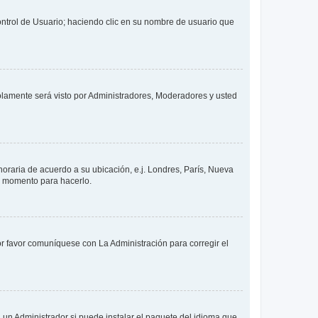
Control de Usuario; haciendo clic en su nombre de usuario que
solamente será visto por Administradores, Moderadores y usted
 horaria de acuerdo a su ubicación, e.j. Londres, París, Nueva
en momento para hacerlo.
or favor comuníquese con La Administración para corregir el
 un Administrador si puede instalar el paquete del idioma que