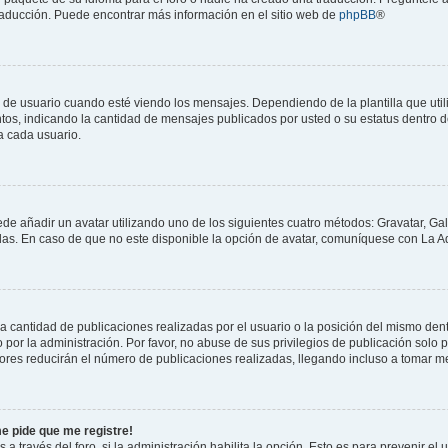
 traducción. Puede encontrar más información en el sitio web de
phpBB
®
suario cuando esté viendo los mensajes. Dependiendo de la plantilla que utilice
ntos, indicando la cantidad de mensajes publicados por usted o su estatus dentro
a cada usuario.
ede añadir un avatar utilizando uno de los siguientes cuatro métodos: Gravatar, Ga
s. En caso de que no este disponible la opción de avatar, comuníquese con La Ad
cantidad de publicaciones realizadas por el usuario o la posición del mismo dentr
r la administración. Por favor, no abuse de sus privilegios de publicación solo p
ores reducirán el número de publicaciones realizadas, llegando incluso a tomar me
me pide que me registre!
 a través del foro, si la administración habilita la opción. Esto es para prevenir e