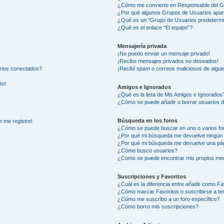
¿Cómo me convierto en Responsable del 
¿Por qué algunos Grupos de Usuarios apar
¿Qué es un “Grupo de Usuarios predeterm
¿Qué es el enlace “El equipo”?
Mensajería privada
¡No puedo enviar un mensaje privado!
¡Recibo mensajes privados no deseados!
arios conectados?
¡Recibí spam o correos maliciosos de alguie
to!
Amigos e Ignorados
¿Qué es la lista de Mis Amigos e Ignorados
¿Cómo se puede añadir o borrar usuarios d
Búsqueda en los foros
e me registre!
¿Cómo se puede buscar en uno o varios fo
¿Por qué mi búsqueda me devuelve ningún 
¿Por qué mi búsqueda me devuelve una pág
¿Cómo busco usuarios?
¿Como se puede encontrar mis propios me
Suscripciones y Favoritos
¿Cuál es la diferencia entre añadir como Fa
¿Cómo marcar Favoritos o suscribirse a t
¿Cómo me suscribo a un foro específico?
¿Cómo borro mis suscripciones?