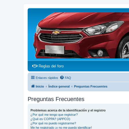
(Opens a new tab)
Reglas del foro
Enlaces rápidos
FAQ
Inicio
Índice general
Preguntas Frecuentes
Preguntas Frecuentes
Problemas acerca de la identificación y el registro
¿Por qué me tengo que registrar?
¿Qué es COPPA? (APPCO)
¿Por qué no puedo registrarme?
Me he registrado ¡y no me puedo identificar!