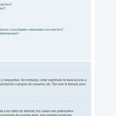
ste foro?
tos?
busos o usos ilegales relacionados con este foro?
Administrador?
 y respuestas. Sin embargo, estar registrado le dará acceso a
uscripción a grupos de usuarios, etc. Tan solo le tomará unos
a los sitios de Internet, los cuales son potenciales
onocimiento de guardia legal, que permita recolectar