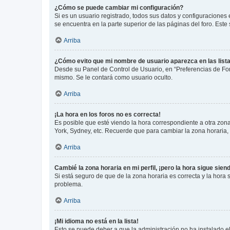
¿Cómo se puede cambiar mi configuración?
Si es un usuario registrado, todos sus datos y configuraciones
se encuentra en la parte superior de las páginas del foro. Este
Arriba
¿Cómo evito que mi nombre de usuario aparezca en las list
Desde su Panel de Control de Usuario, en “Preferencias de For
mismo. Se le contará como usuario oculto.
Arriba
¡La hora en los foros no es correcta!
Es posible que esté viendo la hora correspondiente a otra zona 
York, Sydney, etc. Recuerde que para cambiar la zona horaria,
Arriba
Cambié la zona horaria en mi perfil, ¡pero la hora sigue sien
Si está seguro de que de la zona horaria es correcta y la hora
problema.
Arriba
¡Mi idioma no está en la lista!
Esto se puede deber a que la administración no ha instalado el