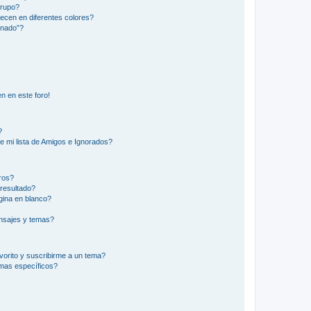
Grupo?
ecen en diferentes colores?
inado”?
n en este foro!
?
e mi lista de Amigos e Ignorados?
ros?
resultado?
ina en blanco?
nsajes y temas?
vorito y suscribirme a un tema?
emas específicos?