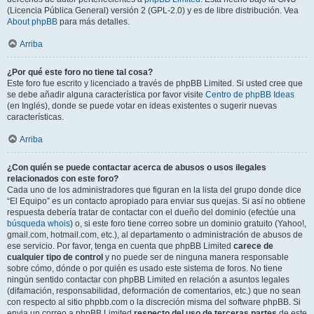
(Licencia Pública General) versión 2 (GPL-2.0) y es de libre distribución. Vea
About phpBB
para más detalles.
Arriba
¿Por qué este foro no tiene tal cosa?
Este foro fue escrito y licenciado a través de phpBB Limited. Si usted cree que
se debe añadir alguna característica por favor visite
Centro de phpBB Ideas
(en Inglés), donde se puede votar en ideas existentes o sugerir nuevas
características.
Arriba
¿Con quién se puede contactar acerca de abusos o usos ilegales
relacionados con este foro?
Cada uno de los administradores que figuran en la lista del grupo donde dice
“El Equipo” es un contacto apropiado para enviar sus quejas. Si así no obtiene
respuesta debería tratar de contactar con el dueño del dominio (efectúe una
búsqueda whois
) o, si este foro tiene correo sobre un dominio gratuito (Yahoo!,
gmail.com, hotmail.com, etc.), al departamento o administración de abusos de
ese servicio. Por favor, tenga en cuenta que phpBB Limited
carece de
cualquier tipo de control
y no puede ser de ninguna manera responsable
sobre cómo, dónde o por quién es usado este sistema de foros. No tiene
ningún sentido contactar con phpBB Limited en relación a asuntos legales
(difamación, responsabilidad, deformación de comentarios, etc.) que no sean
con respecto al sitio phpbb.com o la discreción misma del software phpBB. Si
envia un correo a phpBB Limited
respecto del uso de terceras partes
de este