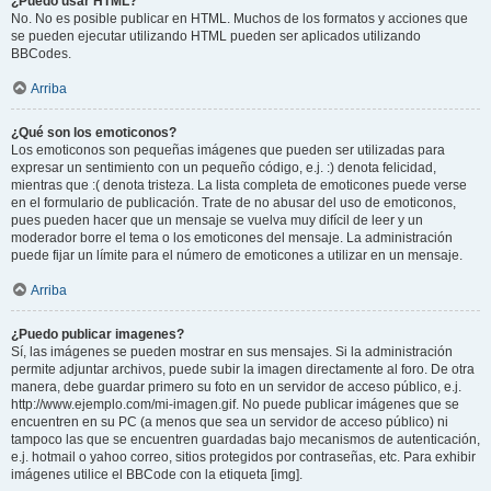
¿Puedo usar HTML?
No. No es posible publicar en HTML. Muchos de los formatos y acciones que
se pueden ejecutar utilizando HTML pueden ser aplicados utilizando
BBCodes.
Arriba
¿Qué son los emoticonos?
Los emoticonos son pequeñas imágenes que pueden ser utilizadas para
expresar un sentimiento con un pequeño código, e.j. :) denota felicidad,
mientras que :( denota tristeza. La lista completa de emoticones puede verse
en el formulario de publicación. Trate de no abusar del uso de emoticonos,
pues pueden hacer que un mensaje se vuelva muy difícil de leer y un
moderador borre el tema o los emoticones del mensaje. La administración
puede fijar un límite para el número de emoticones a utilizar en un mensaje.
Arriba
¿Puedo publicar imagenes?
Sí, las imágenes se pueden mostrar en sus mensajes. Si la administración
permite adjuntar archivos, puede subir la imagen directamente al foro. De otra
manera, debe guardar primero su foto en un servidor de acceso público, e.j.
http://www.ejemplo.com/mi-imagen.gif. No puede publicar imágenes que se
encuentren en su PC (a menos que sea un servidor de acceso público) ni
tampoco las que se encuentren guardadas bajo mecanismos de autenticación,
e.j. hotmail o yahoo correo, sitios protegidos por contraseñas, etc. Para exhibir
imágenes utilice el BBCode con la etiqueta [img].