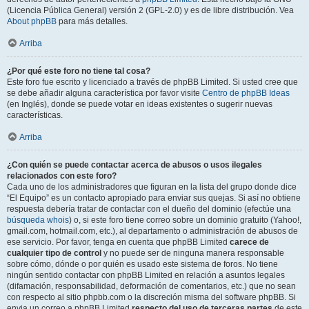
(Licencia Pública General) versión 2 (GPL-2.0) y es de libre distribución. Vea
About phpBB
para más detalles.
Arriba
¿Por qué este foro no tiene tal cosa?
Este foro fue escrito y licenciado a través de phpBB Limited. Si usted cree que
se debe añadir alguna característica por favor visite
Centro de phpBB Ideas
(en Inglés), donde se puede votar en ideas existentes o sugerir nuevas
características.
Arriba
¿Con quién se puede contactar acerca de abusos o usos ilegales
relacionados con este foro?
Cada uno de los administradores que figuran en la lista del grupo donde dice
“El Equipo” es un contacto apropiado para enviar sus quejas. Si así no obtiene
respuesta debería tratar de contactar con el dueño del dominio (efectúe una
búsqueda whois
) o, si este foro tiene correo sobre un dominio gratuito (Yahoo!,
gmail.com, hotmail.com, etc.), al departamento o administración de abusos de
ese servicio. Por favor, tenga en cuenta que phpBB Limited
carece de
cualquier tipo de control
y no puede ser de ninguna manera responsable
sobre cómo, dónde o por quién es usado este sistema de foros. No tiene
ningún sentido contactar con phpBB Limited en relación a asuntos legales
(difamación, responsabilidad, deformación de comentarios, etc.) que no sean
con respecto al sitio phpbb.com o la discreción misma del software phpBB. Si
envia un correo a phpBB Limited
respecto del uso de terceras partes
de este