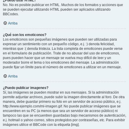
¿Puedo usar HTML?
No. No es posible publicar en HTML. Muchos de los formatos y acciones que
se pueden ejecutar utilizando HTML pueden ser aplicados utilizando
BBCodes.
Arriba
¿Qué son los emoticonos?
Los emoticonos son pequeñas imágenes que pueden ser utilizadas para
expresar un sentimiento con un pequeño código, e.j. :) denota felicidad,
mientras que :( denota tristeza. La lista completa de emoticones puede verse
en el formulario de publicación. Trate de no abusar del uso de emoticonos,
pues pueden hacer que un mensaje se vuelva muy difícil de leer y un
moderador borre el tema o los emoticones del mensaje. La administración
puede fijar un límite para el número de emoticones a utilizar en un mensaje.
Arriba
¿Puedo publicar imagenes?
Sí, las imágenes se pueden mostrar en sus mensajes. Si la administración
permite adjuntar archivos, puede subir la imagen directamente al foro. De otra
manera, debe guardar primero su foto en un servidor de acceso público, e.j.
http://www.ejemplo.com/mi-imagen.gif. No puede publicar imágenes que se
encuentren en su PC (a menos que sea un servidor de acceso público) ni
tampoco las que se encuentren guardadas bajo mecanismos de autenticación,
e.j. hotmail o yahoo correo, sitios protegidos por contraseñas, etc. Para exhibir
imágenes utilice el BBCode con la etiqueta [img].