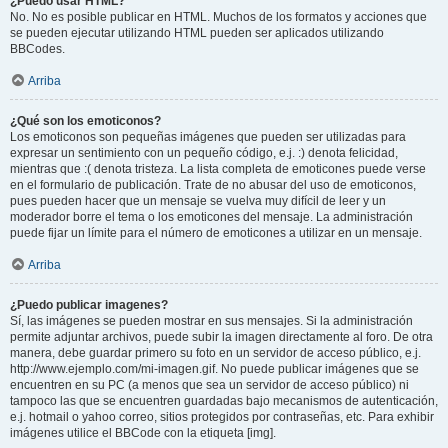
¿Puedo usar HTML?
No. No es posible publicar en HTML. Muchos de los formatos y acciones que
se pueden ejecutar utilizando HTML pueden ser aplicados utilizando
BBCodes.
Arriba
¿Qué son los emoticonos?
Los emoticonos son pequeñas imágenes que pueden ser utilizadas para
expresar un sentimiento con un pequeño código, e.j. :) denota felicidad,
mientras que :( denota tristeza. La lista completa de emoticones puede verse
en el formulario de publicación. Trate de no abusar del uso de emoticonos,
pues pueden hacer que un mensaje se vuelva muy difícil de leer y un
moderador borre el tema o los emoticones del mensaje. La administración
puede fijar un límite para el número de emoticones a utilizar en un mensaje.
Arriba
¿Puedo publicar imagenes?
Sí, las imágenes se pueden mostrar en sus mensajes. Si la administración
permite adjuntar archivos, puede subir la imagen directamente al foro. De otra
manera, debe guardar primero su foto en un servidor de acceso público, e.j.
http://www.ejemplo.com/mi-imagen.gif. No puede publicar imágenes que se
encuentren en su PC (a menos que sea un servidor de acceso público) ni
tampoco las que se encuentren guardadas bajo mecanismos de autenticación,
e.j. hotmail o yahoo correo, sitios protegidos por contraseñas, etc. Para exhibir
imágenes utilice el BBCode con la etiqueta [img].