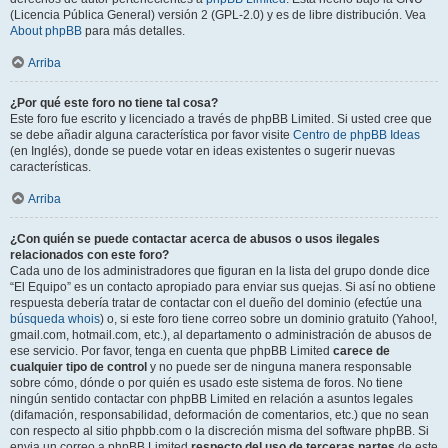
(Licencia Pública General) versión 2 (GPL-2.0) y es de libre distribución. Vea
About phpBB
para más detalles.
Arriba
¿Por qué este foro no tiene tal cosa?
Este foro fue escrito y licenciado a través de phpBB Limited. Si usted cree que
se debe añadir alguna característica por favor visite
Centro de phpBB Ideas
(en Inglés), donde se puede votar en ideas existentes o sugerir nuevas
características.
Arriba
¿Con quién se puede contactar acerca de abusos o usos ilegales
relacionados con este foro?
Cada uno de los administradores que figuran en la lista del grupo donde dice
“El Equipo” es un contacto apropiado para enviar sus quejas. Si así no obtiene
respuesta debería tratar de contactar con el dueño del dominio (efectúe una
búsqueda whois
) o, si este foro tiene correo sobre un dominio gratuito (Yahoo!,
gmail.com, hotmail.com, etc.), al departamento o administración de abusos de
ese servicio. Por favor, tenga en cuenta que phpBB Limited
carece de
cualquier tipo de control
y no puede ser de ninguna manera responsable
sobre cómo, dónde o por quién es usado este sistema de foros. No tiene
ningún sentido contactar con phpBB Limited en relación a asuntos legales
(difamación, responsabilidad, deformación de comentarios, etc.) que no sean
con respecto al sitio phpbb.com o la discreción misma del software phpBB. Si
envia un correo a phpBB Limited
respecto del uso de terceras partes
de este