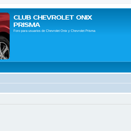
CLUB CHEVROLET ONIX
PRISMA
Foro para usuarios de Chevrolet Onix y Chevrolet Prisma