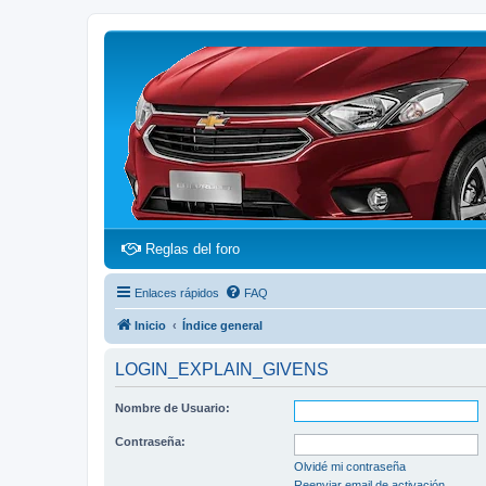
(Opens a new tab)
Reglas del foro
Enlaces rápidos
FAQ
Inicio
Índice general
LOGIN_EXPLAIN_GIVENS
Nombre de Usuario:
Contraseña:
Olvidé mi contraseña
Reenviar email de activación