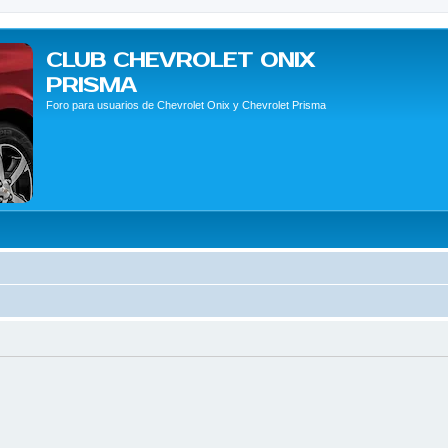
CLUB CHEVROLET ONIX
PRISMA
Foro para usuarios de Chevrolet Onix y Chevrolet Prisma