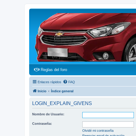
(Opens a new tab)
Reglas del foro
Enlaces rápidos
FAQ
Inicio
Índice general
LOGIN_EXPLAIN_GIVENS
Nombre de Usuario:
Contraseña:
Olvidé mi contraseña
Reenviar email de activación