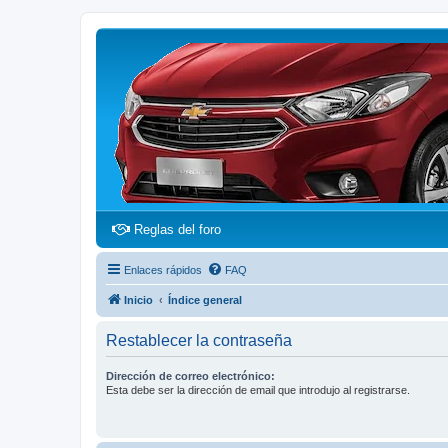
(Opens a new tab)
Reglas del foro
Enlaces rápidos
FAQ
Inicio
Índice general
Restablecer la contraseña
Dirección de correo electrónico:
Esta debe ser la dirección de email que introdujo al registrarse.