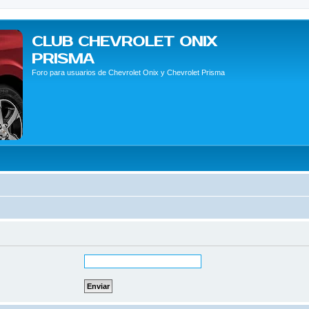
CLUB CHEVROLET ONIX
PRISMA
Foro para usuarios de Chevrolet Onix y Chevrolet Prisma