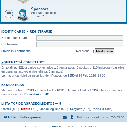
Sponsors
Sponsors del club
Temas:
7
IDENTIFICARSE
•
REGISTRARSE
Nombre de Usuario:
Contraseña:
Olvidé mi contraseña
Recordar
¿QUIÉN ESTÁ CONECTADO?
En total hay
921
usuarios conectados :: 6 registrados, 0 ocultos y 915 invitados (basados
en usuarios activos en los últimos 5 minutos)
La mayor cantidad de usuarios identificados fue
9350
el 28 Feb 2026, 13:56
ESTADÍSTICAS
Mensajes totales
57919
• Temas totales
6122
• Usuarios totales
13992
• Nuestro usuario
más reciente es
R.mastroianni02
LISTA TOP DE AGRADECIMIENTOS — 5
Onixito
(852),
Martin
(715),
daneduaguirre
(552),
Sergioltz
(407),
Pablito81
(384)
Inicio
Índice general
Todos los horarios son
UTC-03:00