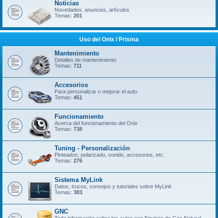
Noticias
Novedades, anuncios, artículos
Temas:
201
Uso del Onix / Prisma
Mantenimiento
Detalles de mantenimiento
Temas:
711
Accesorios
Para personalizar o mejorar el auto
Temas:
451
Funcionamiento
Acerca del funcionamiento del Onix
Temas:
738
Tuning - Personalización
Ploteados, polarizado, sonido, accesorios, etc.
Temas:
276
Sistema MyLink
Datos, trucos, consejos y tutoriales sobre MyLink
Temas:
383
GNC