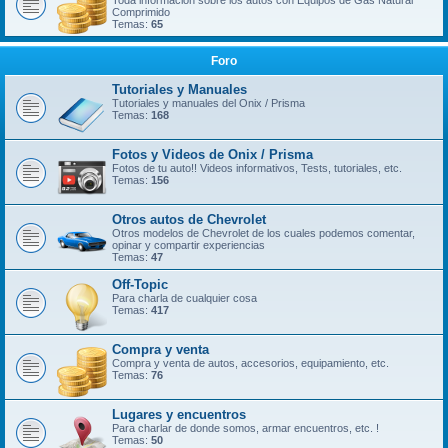
Toda información sobre los autos con Equipos de Gas Natural
Comprimido
Temas:
65
Foro
Tutoriales y Manuales
Tutoriales y manuales del Onix / Prisma
Temas:
168
Fotos y Videos de Onix / Prisma
Fotos de tu auto!! Videos informativos, Tests, tutoriales, etc.
Temas:
156
Otros autos de Chevrolet
Otros modelos de Chevrolet de los cuales podemos comentar,
opinar y compartir experiencias
Temas:
47
Off-Topic
Para charla de cualquier cosa
Temas:
417
Compra y venta
Compra y venta de autos, accesorios, equipamiento, etc.
Temas:
76
Lugares y encuentros
Para charlar de donde somos, armar encuentros, etc. !
Temas:
50