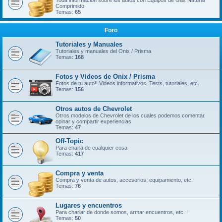
Toda información sobre los autos con Equipos de Gas Natural
Comprimido
Temas:
65
Foro
Tutoriales y Manuales
Tutoriales y manuales del Onix / Prisma
Temas:
168
Fotos y Videos de Onix / Prisma
Fotos de tu auto!! Videos informativos, Tests, tutoriales, etc.
Temas:
156
Otros autos de Chevrolet
Otros modelos de Chevrolet de los cuales podemos comentar,
opinar y compartir experiencias
Temas:
47
Off-Topic
Para charla de cualquier cosa
Temas:
417
Compra y venta
Compra y venta de autos, accesorios, equipamiento, etc.
Temas:
76
Lugares y encuentros
Para charlar de donde somos, armar encuentros, etc. !
Temas:
50