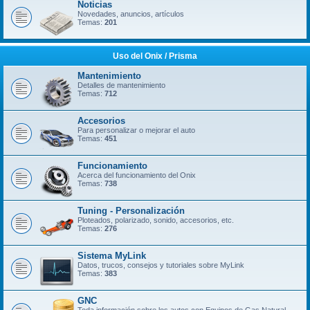
Noticias
Novedades, anuncios, artículos
Temas:
201
Uso del Onix / Prisma
Mantenimiento
Detalles de mantenimiento
Temas:
712
Accesorios
Para personalizar o mejorar el auto
Temas:
451
Funcionamiento
Acerca del funcionamiento del Onix
Temas:
738
Tuning - Personalización
Ploteados, polarizado, sonido, accesorios, etc.
Temas:
276
Sistema MyLink
Datos, trucos, consejos y tutoriales sobre MyLink
Temas:
383
GNC