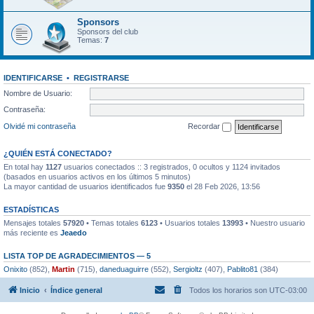
Sponsors
Sponsors del club
Temas:
7
IDENTIFICARSE
•
REGISTRARSE
Nombre de Usuario:
Contraseña:
Olvidé mi contraseña
Recordar
¿QUIÉN ESTÁ CONECTADO?
En total hay
1127
usuarios conectados :: 3 registrados, 0 ocultos y 1124 invitados
(basados en usuarios activos en los últimos 5 minutos)
La mayor cantidad de usuarios identificados fue
9350
el 28 Feb 2026, 13:56
ESTADÍSTICAS
Mensajes totales
57920
• Temas totales
6123
• Usuarios totales
13993
• Nuestro usuario
más reciente es
Jeaedo
LISTA TOP DE AGRADECIMIENTOS — 5
Onixito
(852),
Martin
(715),
daneduaguirre
(552),
Sergioltz
(407),
Pablito81
(384)
Inicio
Índice general
Todos los horarios son
UTC-03:00