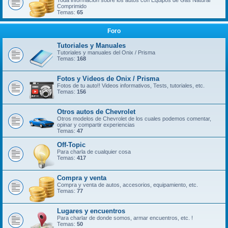
Toda información sobre los autos con Equipos de Gas Natural
Comprimido
Temas:
65
Foro
Tutoriales y Manuales
Tutoriales y manuales del Onix / Prisma
Temas:
168
Fotos y Videos de Onix / Prisma
Fotos de tu auto!! Videos informativos, Tests, tutoriales, etc.
Temas:
156
Otros autos de Chevrolet
Otros modelos de Chevrolet de los cuales podemos comentar,
opinar y compartir experiencias
Temas:
47
Off-Topic
Para charla de cualquier cosa
Temas:
417
Compra y venta
Compra y venta de autos, accesorios, equipamiento, etc.
Temas:
77
Lugares y encuentros
Para charlar de donde somos, armar encuentros, etc. !
Temas:
50