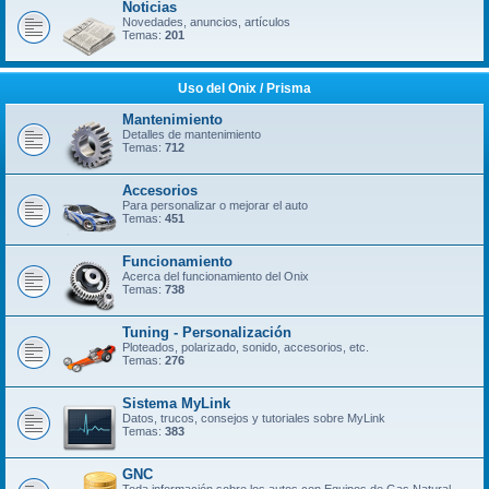
Noticias
Novedades, anuncios, artículos
Temas:
201
Uso del Onix / Prisma
Mantenimiento
Detalles de mantenimiento
Temas:
712
Accesorios
Para personalizar o mejorar el auto
Temas:
451
Funcionamiento
Acerca del funcionamiento del Onix
Temas:
738
Tuning - Personalización
Ploteados, polarizado, sonido, accesorios, etc.
Temas:
276
Sistema MyLink
Datos, trucos, consejos y tutoriales sobre MyLink
Temas:
383
GNC