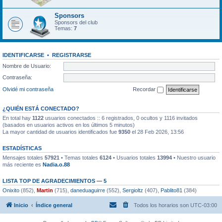
Sponsors
Sponsors del club
Temas:
7
IDENTIFICARSE
•
REGISTRARSE
Nombre de Usuario:
Contraseña:
Olvidé mi contraseña
Recordar
¿QUIÉN ESTÁ CONECTADO?
En total hay
1122
usuarios conectados :: 6 registrados, 0 ocultos y 1116 invitados
(basados en usuarios activos en los últimos 5 minutos)
La mayor cantidad de usuarios identificados fue
9350
el 28 Feb 2026, 13:56
ESTADÍSTICAS
Mensajes totales
57921
• Temas totales
6124
• Usuarios totales
13994
• Nuestro usuario
más reciente es
Nadia.o.88
LISTA TOP DE AGRADECIMIENTOS — 5
Onixito
(852),
Martin
(715),
daneduaguirre
(552),
Sergioltz
(407),
Pablito81
(384)
Inicio
Índice general
Todos los horarios son
UTC-03:00