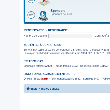
Sponsors
Sponsors del club
IDENTIFICARSE
•
REGISTRARSE
Nombre de Usuario:
Contraseña:
¿QUIÉN ESTÁ CONECTADO?
En total hay
1190
usuarios conectados :: 5 registrados, 0 ocultos y 1185 
La mayor cantidad de usuarios identificados fue
9350
el 28 Feb 2026, 13
ESTADÍSTICAS
Mensajes totales
57920
• Temas totales
6123
• Usuarios totales
13993
•
LISTA TOP DE AGRADECIMIENTOS — 5
Onixito
(852),
Martin
(715),
daneduaguirre
(552),
Sergioltz
(407),
Pablit
Inicio
Índice general