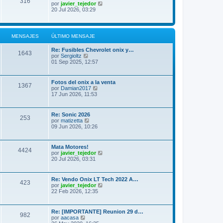
316
t
V
por
javier_tejedor
n
i
e
20 Jul 2026, 03:29
s
m
r
a
o
ú
j
m
l
e
e
t
MENSAJES
ÚLTIMO MENSAJE
n
i
s
m
a
Re: Fusibles Chevrolet onix y…
o
1643
j
V
por
Sergioltz
m
e
e
01 Sep 2025, 12:57
e
r
n
ú
s
l
a
Fotos del onix a la venta
1367
t
j
V
por
Damian2017
i
e
e
17 Jun 2026, 11:53
m
r
o
ú
m
l
Re: Sonic 2026
e
253
t
V
por
matizetta
n
i
e
09 Jun 2026, 10:26
s
m
r
a
o
ú
j
m
l
e
Mata Motores!
e
4424
t
V
por
javier_tejedor
n
i
e
20 Jul 2026, 03:31
s
m
r
a
o
ú
j
m
l
e
Re: Vendo Onix LT Tech 2022 A…
e
423
t
V
por
javier_tejedor
n
i
e
22 Feb 2026, 12:35
s
m
r
a
o
ú
j
m
l
e
Re: [IMPORTANTE] Reunion 29 d…
e
982
t
V
por
aacasa
n
i
e