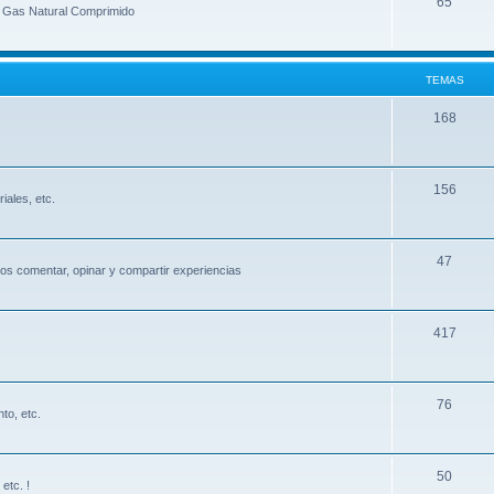
65
e Gas Natural Comprimido
TEMAS
168
156
iales, etc.
47
s comentar, opinar y compartir experiencias
417
76
to, etc.
50
etc. !