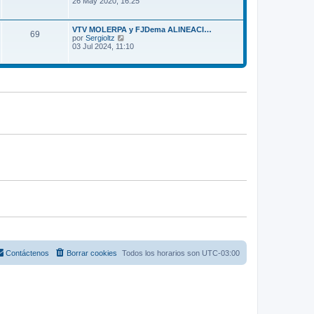
26 May 2020, 16:25
s
m
r
a
o
ú
j
m
l
e
VTV MOLERPA y FJDema ALINEACI…
e
69
t
V
por
Sergioltz
n
i
e
03 Jul 2024, 11:10
s
m
r
a
o
ú
j
m
l
e
e
t
n
i
s
m
a
o
j
m
e
e
n
s
a
j
e
Contáctenos
Borrar cookies
Todos los horarios son
UTC-03:00