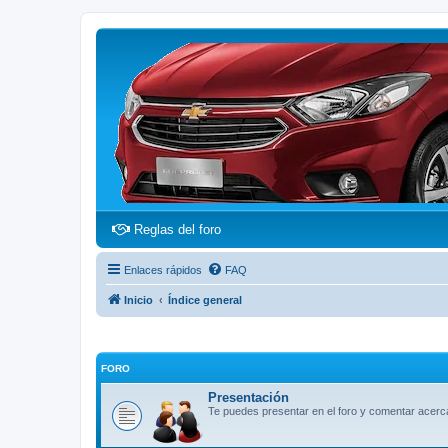
(Opens a new tab)
Reglas del foro
Enlaces rápidos
FAQ
Inicio
Índice general
FORO
Presentación
Te puedes presentar en el foro y comentar acerca