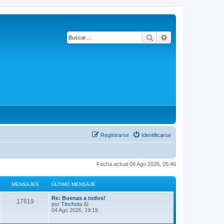
Buscar
Búsqueda avanza
Registrarse
Identificarse
Fecha actual 08 Ago 2026, 05:46
MENSAJES
ÚLTIMO MENSAJE
Re: Buenas a todos!
17819
V
por
Tinchota
e
04 Ago 2026, 19:19
r
ú