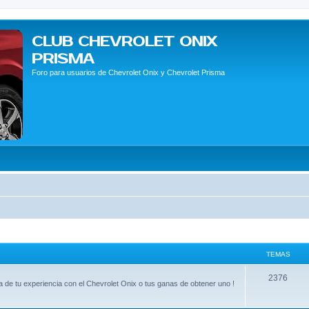
CLUB CHEVROLET ONIX
PRISMA
Foro para usuarios de Chevrolet Onix y Chevrolet Prisma
TEMAS
2376
 de tu experiencia con el Chevrolet Onix o tus ganas de obtener uno !