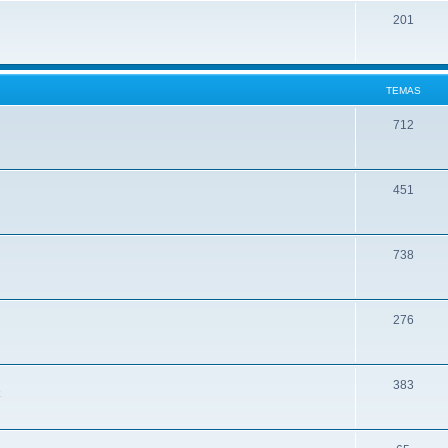
201
TEMAS
712
451
738
276
383
k