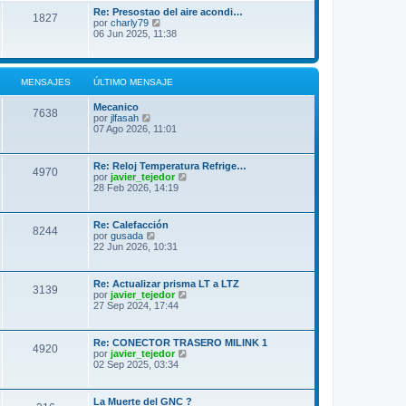
l
Re: Presostao del aire acondi…
1827
t
V
por
charly79
i
e
06 Jun 2025, 11:38
m
r
o
ú
m
l
e
t
MENSAJES
ÚLTIMO MENSAJE
n
i
s
m
a
Mecanico
o
7638
j
V
por
jlfasah
m
e
e
07 Ago 2026, 11:01
e
r
n
ú
s
l
a
Re: Reloj Temperatura Refrige…
4970
t
j
V
por
javier_tejedor
i
e
e
28 Feb 2026, 14:19
m
r
o
ú
m
l
Re: Calefacción
e
8244
t
V
por
gusada
n
i
e
22 Jun 2026, 10:31
s
m
r
a
o
ú
j
m
l
e
Re: Actualizar prisma LT a LTZ
e
3139
t
V
por
javier_tejedor
n
i
e
27 Sep 2024, 17:44
s
m
r
a
o
ú
j
m
l
e
Re: CONECTOR TRASERO MILINK 1
e
4920
t
V
por
javier_tejedor
n
i
e
02 Sep 2025, 03:34
s
m
r
a
o
ú
j
m
l
e
La Muerte del GNC ?
e