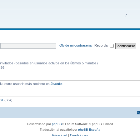
7
Olvidé mi contraseña
|
Recordar
invitados (basados en usuarios activos en los últimos 5 minutos)
:56
 Nuestro usuario más reciente es
Jeaedo
o81
(384)
Desarrollado por
phpBB
® Forum Software © phpBB Limited
Traducción al español por
phpBB España
Privacidad
|
Condiciones