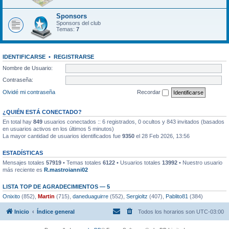
Sponsors
Sponsors del club
Temas:
7
IDENTIFICARSE
•
REGISTRARSE
Nombre de Usuario:
Contraseña:
Olvidé mi contraseña
Recordar
¿QUIÉN ESTÁ CONECTADO?
En total hay
849
usuarios conectados :: 6 registrados, 0 ocultos y 843 invitados (basados
en usuarios activos en los últimos 5 minutos)
La mayor cantidad de usuarios identificados fue
9350
el 28 Feb 2026, 13:56
ESTADÍSTICAS
Mensajes totales
57919
• Temas totales
6122
• Usuarios totales
13992
• Nuestro usuario
más reciente es
R.mastroianni02
LISTA TOP DE AGRADECIMIENTOS — 5
Onixito
(852),
Martin
(715),
daneduaguirre
(552),
Sergioltz
(407),
Pablito81
(384)
Inicio
Índice general
Todos los horarios son
UTC-03:00