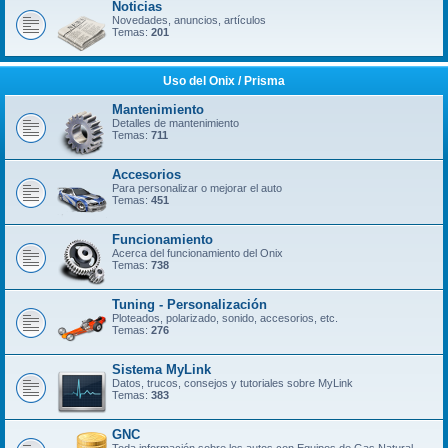
Noticias
Novedades, anuncios, artículos
Temas:
201
Uso del Onix / Prisma
Mantenimiento
Detalles de mantenimiento
Temas:
711
Accesorios
Para personalizar o mejorar el auto
Temas:
451
Funcionamiento
Acerca del funcionamiento del Onix
Temas:
738
Tuning - Personalización
Ploteados, polarizado, sonido, accesorios, etc.
Temas:
276
Sistema MyLink
Datos, trucos, consejos y tutoriales sobre MyLink
Temas:
383
GNC