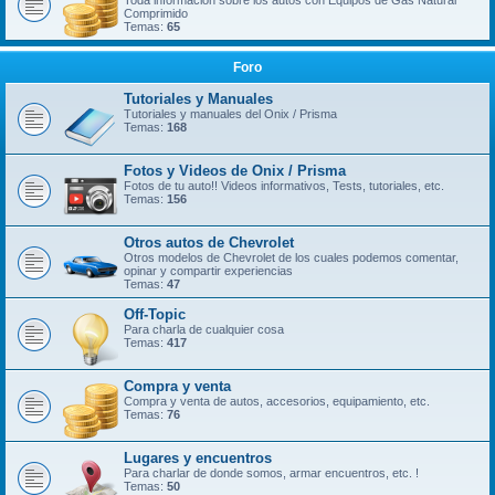
Toda información sobre los autos con Equipos de Gas Natural
Comprimido
Temas:
65
Foro
Tutoriales y Manuales
Tutoriales y manuales del Onix / Prisma
Temas:
168
Fotos y Videos de Onix / Prisma
Fotos de tu auto!! Videos informativos, Tests, tutoriales, etc.
Temas:
156
Otros autos de Chevrolet
Otros modelos de Chevrolet de los cuales podemos comentar,
opinar y compartir experiencias
Temas:
47
Off-Topic
Para charla de cualquier cosa
Temas:
417
Compra y venta
Compra y venta de autos, accesorios, equipamiento, etc.
Temas:
76
Lugares y encuentros
Para charlar de donde somos, armar encuentros, etc. !
Temas:
50