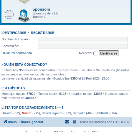
Sponsors
Sponsors del club
Temas:
7
IDENTIFICARSE
•
REGISTRARSE
Nombre de Usuario:
Contraseña:
Olvidé mi contraseña
Recordar
¿QUIÉN ESTÁ CONECTADO?
En total hay
950
usuarios conectados :: 5 registrados, 0 ocultos y 945 invitados (basados
en usuarios activos en los últimos 5 minutos)
La mayor cantidad de usuarios identificados fue
9350
el 28 Feb 2026, 13:56
ESTADÍSTICAS
Mensajes totales
57920
• Temas totales
6123
• Usuarios totales
13993
• Nuestro usuario
más reciente es
Jeaedo
LISTA TOP DE AGRADECIMIENTOS — 5
Onixito
(852),
Martin
(715),
daneduaguirre
(552),
Sergioltz
(407),
Pablito81
(384)
Inicio
Índice general
Todos los horarios son
UTC-03:00