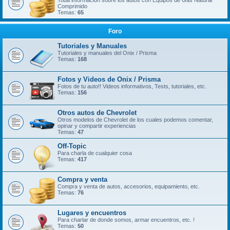
Toda información sobre los autos con Equipos de Gas Natural
Comprimido
Temas:
65
Foro
Tutoriales y Manuales
Tutoriales y manuales del Onix / Prisma
Temas:
168
Fotos y Videos de Onix / Prisma
Fotos de tu auto!! Videos informativos, Tests, tutoriales, etc.
Temas:
156
Otros autos de Chevrolet
Otros modelos de Chevrolet de los cuales podemos comentar,
opinar y compartir experiencias
Temas:
47
Off-Topic
Para charla de cualquier cosa
Temas:
417
Compra y venta
Compra y venta de autos, accesorios, equipamiento, etc.
Temas:
76
Lugares y encuentros
Para charlar de donde somos, armar encuentros, etc. !
Temas:
50