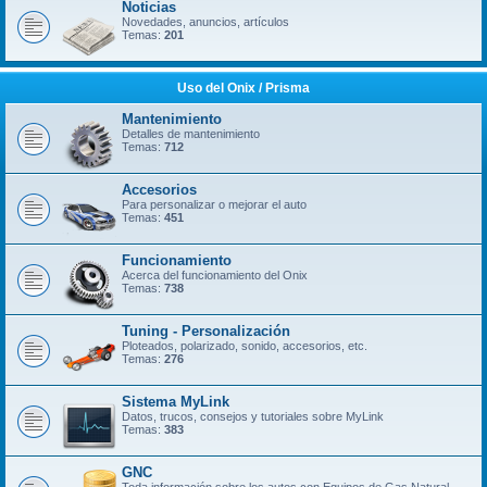
Noticias
Novedades, anuncios, artículos
Temas:
201
Uso del Onix / Prisma
Mantenimiento
Detalles de mantenimiento
Temas:
712
Accesorios
Para personalizar o mejorar el auto
Temas:
451
Funcionamiento
Acerca del funcionamiento del Onix
Temas:
738
Tuning - Personalización
Ploteados, polarizado, sonido, accesorios, etc.
Temas:
276
Sistema MyLink
Datos, trucos, consejos y tutoriales sobre MyLink
Temas:
383
GNC