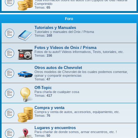
Toda información sobre los autos con Equipos de Gas Natural
Comprimido
Temas:
65
Foro
Tutoriales y Manuales
Tutoriales y manuales del Onix / Prisma
Temas:
168
Fotos y Videos de Onix / Prisma
Fotos de tu auto!! Videos informativos, Tests, tutoriales, etc.
Temas:
156
Otros autos de Chevrolet
Otros modelos de Chevrolet de los cuales podemos comentar,
opinar y compartir experiencias
Temas:
47
Off-Topic
Para charla de cualquier cosa
Temas:
417
Compra y venta
Compra y venta de autos, accesorios, equipamiento, etc.
Temas:
76
Lugares y encuentros
Para charlar de donde somos, armar encuentros, etc. !
Temas:
50