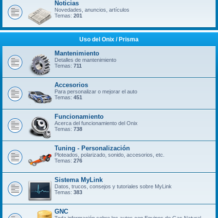
Noticias
Novedades, anuncios, artículos
Temas:
201
Uso del Onix / Prisma
Mantenimiento
Detalles de mantenimiento
Temas:
711
Accesorios
Para personalizar o mejorar el auto
Temas:
451
Funcionamiento
Acerca del funcionamiento del Onix
Temas:
738
Tuning - Personalización
Ploteados, polarizado, sonido, accesorios, etc.
Temas:
276
Sistema MyLink
Datos, trucos, consejos y tutoriales sobre MyLink
Temas:
383
GNC