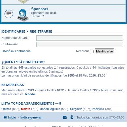
Sponsors
Sponsors del club
Temas:
7
IDENTIFICARSE
•
REGISTRARSE
Nombre de Usuario:
Contraseña:
Olvidé mi contraseña
Recordar
¿QUIÉN ESTÁ CONECTADO?
En total hay
948
usuarios conectados :: 4 registrados, 0 ocultos y 944 invitados (basados
en usuarios activos en los últimos 5 minutos)
La mayor cantidad de usuarios identificados fue
9350
el 28 Feb 2026, 13:56
ESTADÍSTICAS
Mensajes totales
57919
• Temas totales
6122
• Usuarios totales
13993
• Nuestro usuario
más reciente es
Jeaedo
LISTA TOP DE AGRADECIMIENTOS — 5
Onixito
(852),
Martin
(715),
daneduaguirre
(552),
Sergioltz
(407),
Pablito81
(384)
Inicio
Índice general
Todos los horarios son
UTC-03:00