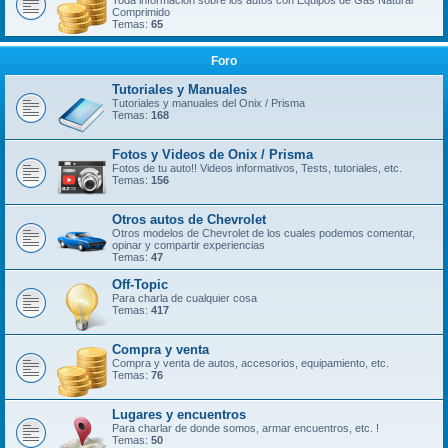
Toda información sobre los autos con Equipos de Gas Natural
Comprimido
Temas:
65
Foro
Tutoriales y Manuales
Tutoriales y manuales del Onix / Prisma
Temas:
168
Fotos y Videos de Onix / Prisma
Fotos de tu auto!! Videos informativos, Tests, tutoriales, etc.
Temas:
156
Otros autos de Chevrolet
Otros modelos de Chevrolet de los cuales podemos comentar,
opinar y compartir experiencias
Temas:
47
Off-Topic
Para charla de cualquier cosa
Temas:
417
Compra y venta
Compra y venta de autos, accesorios, equipamiento, etc.
Temas:
76
Lugares y encuentros
Para charlar de donde somos, armar encuentros, etc. !
Temas:
50