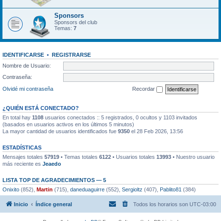
Sponsors
Sponsors del club
Temas:
7
IDENTIFICARSE
•
REGISTRARSE
Nombre de Usuario:
Contraseña:
Olvidé mi contraseña
Recordar
¿QUIÉN ESTÁ CONECTADO?
En total hay
1108
usuarios conectados :: 5 registrados, 0 ocultos y 1103 invitados
(basados en usuarios activos en los últimos 5 minutos)
La mayor cantidad de usuarios identificados fue
9350
el 28 Feb 2026, 13:56
ESTADÍSTICAS
Mensajes totales
57919
• Temas totales
6122
• Usuarios totales
13993
• Nuestro usuario
más reciente es
Jeaedo
LISTA TOP DE AGRADECIMIENTOS — 5
Onixito
(852),
Martin
(715),
daneduaguirre
(552),
Sergioltz
(407),
Pablito81
(384)
Inicio
Índice general
Todos los horarios son
UTC-03:00