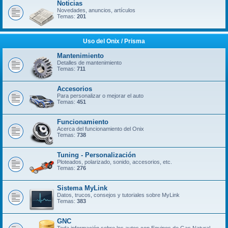
Noticias
Novedades, anuncios, artículos
Temas:
201
Uso del Onix / Prisma
Mantenimiento
Detalles de mantenimiento
Temas:
711
Accesorios
Para personalizar o mejorar el auto
Temas:
451
Funcionamiento
Acerca del funcionamiento del Onix
Temas:
738
Tuning - Personalización
Ploteados, polarizado, sonido, accesorios, etc.
Temas:
276
Sistema MyLink
Datos, trucos, consejos y tutoriales sobre MyLink
Temas:
383
GNC