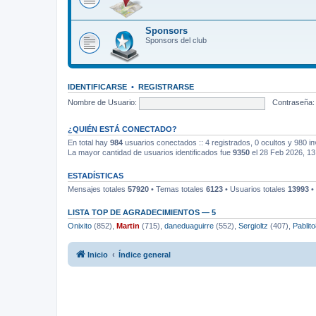
Sponsors
Sponsors del club
IDENTIFICARSE
•
REGISTRARSE
Nombre de Usuario:
Contraseña:
¿QUIÉN ESTÁ CONECTADO?
En total hay
984
usuarios conectados :: 4 registrados, 0 ocultos y 980 in
La mayor cantidad de usuarios identificados fue
9350
el 28 Feb 2026, 13
ESTADÍSTICAS
Mensajes totales
57920
• Temas totales
6123
• Usuarios totales
13993
•
LISTA TOP DE AGRADECIMIENTOS — 5
Onixito
(852),
Martin
(715),
daneduaguirre
(552),
Sergioltz
(407),
Pablit
Inicio
Índice general