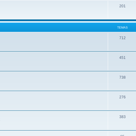
201
TEMAS
712
451
738
276
383
k