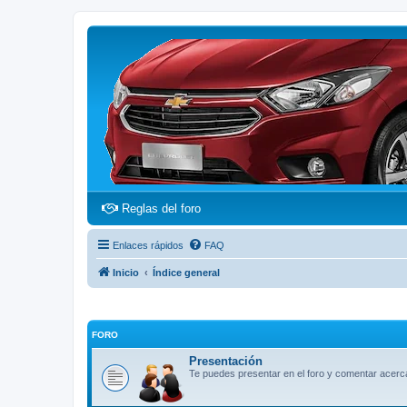
(Opens a new tab)
Reglas del foro
Enlaces rápidos
FAQ
Inicio
Índice general
FORO
Presentación
Te puedes presentar en el foro y comentar acerca