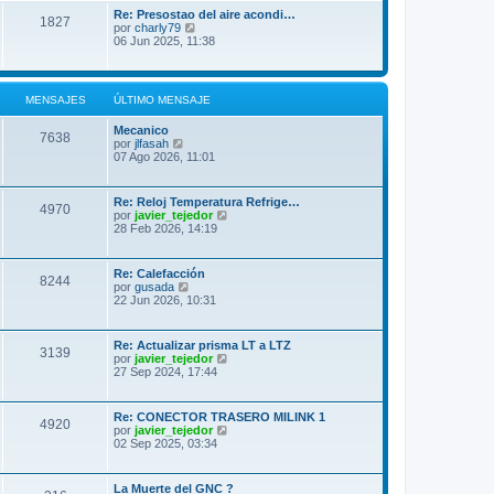
l
Re: Presostao del aire acondi…
1827
t
V
por
charly79
i
e
06 Jun 2025, 11:38
m
r
o
ú
m
l
e
t
MENSAJES
ÚLTIMO MENSAJE
n
i
s
m
a
Mecanico
o
7638
j
V
por
jlfasah
m
e
e
07 Ago 2026, 11:01
e
r
n
ú
s
l
a
Re: Reloj Temperatura Refrige…
4970
t
j
V
por
javier_tejedor
i
e
e
28 Feb 2026, 14:19
m
r
o
ú
m
l
Re: Calefacción
e
8244
t
V
por
gusada
n
i
e
22 Jun 2026, 10:31
s
m
r
a
o
ú
j
m
l
e
Re: Actualizar prisma LT a LTZ
e
3139
t
V
por
javier_tejedor
n
i
e
27 Sep 2024, 17:44
s
m
r
a
o
ú
j
m
l
e
Re: CONECTOR TRASERO MILINK 1
e
4920
t
V
por
javier_tejedor
n
i
e
02 Sep 2025, 03:34
s
m
r
a
o
ú
j
m
l
e
La Muerte del GNC ?
e