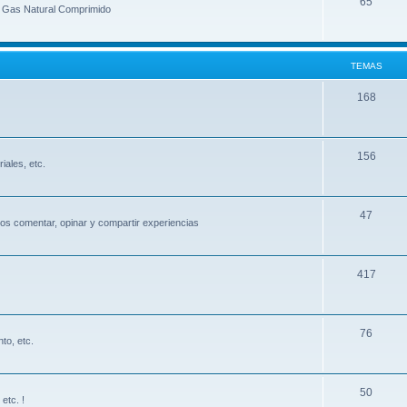
65
e Gas Natural Comprimido
TEMAS
168
156
iales, etc.
47
s comentar, opinar y compartir experiencias
417
76
to, etc.
50
etc. !