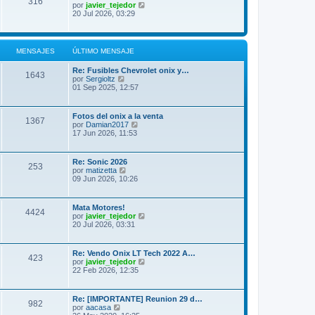
316
t
V
por
javier_tejedor
n
i
e
20 Jul 2026, 03:29
s
m
r
a
o
ú
j
m
l
e
e
t
MENSAJES
ÚLTIMO MENSAJE
n
i
s
m
a
Re: Fusibles Chevrolet onix y…
o
1643
j
V
por
Sergioltz
m
e
e
01 Sep 2025, 12:57
e
r
n
ú
s
l
a
Fotos del onix a la venta
1367
t
j
V
por
Damian2017
i
e
e
17 Jun 2026, 11:53
m
r
o
ú
m
l
Re: Sonic 2026
e
253
t
V
por
matizetta
n
i
e
09 Jun 2026, 10:26
s
m
r
a
o
ú
j
m
l
e
Mata Motores!
e
4424
t
V
por
javier_tejedor
n
i
e
20 Jul 2026, 03:31
s
m
r
a
o
ú
j
m
l
e
Re: Vendo Onix LT Tech 2022 A…
e
423
t
V
por
javier_tejedor
n
i
e
22 Feb 2026, 12:35
s
m
r
a
o
ú
j
m
l
e
Re: [IMPORTANTE] Reunion 29 d…
e
982
t
V
por
aacasa
n
i
e