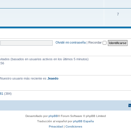
7
Olvidé mi contraseña
|
Recordar
vitados (basados en usuarios activos en los últimos 5 minutos)
:56
 Nuestro usuario más reciente es
Jeaedo
o81
(384)
Desarrollado por
phpBB
® Forum Software © phpBB Limited
Traducción al español por
phpBB España
Privacidad
|
Condiciones