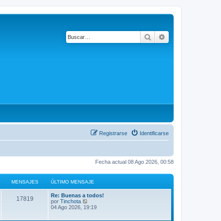
Buscar
Búsqueda avanza
Registrarse
Identificarse
Fecha actual 08 Ago 2026, 00:58
MENSAJES
ÚLTIMO MENSAJE
Re: Buenas a todos!
17819
V
por
Tinchota
e
04 Ago 2026, 19:19
r
ú