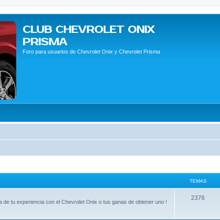
CLUB CHEVROLET ONIX
PRISMA
Foro para usuarios de Chevrolet Onix y Chevrolet Prisma
TEMAS
2376
 de tu experiencia con el Chevrolet Onix o tus ganas de obtener uno !