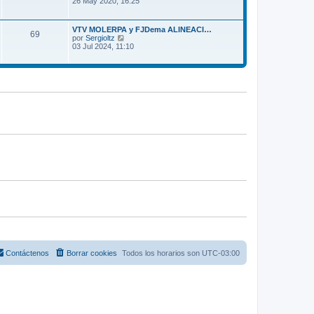
26 May 2020, 16:25
s
m
r
a
o
ú
j
m
l
e
VTV MOLERPA y FJDema ALINEACI…
e
69
t
V
por
Sergioltz
n
i
e
03 Jul 2024, 11:10
s
m
r
a
o
ú
j
m
l
e
e
t
n
i
s
m
a
o
j
m
e
e
n
s
a
j
e
Contáctenos
Borrar cookies
Todos los horarios son
UTC-03:00