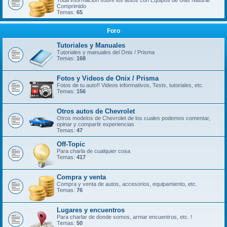
Toda información sobre los autos con Equipos de Gas Natural
Comprimido
Temas:
65
Foro
Tutoriales y Manuales
Tutoriales y manuales del Onix / Prisma
Temas:
168
Fotos y Videos de Onix / Prisma
Fotos de tu auto!! Videos informativos, Tests, tutoriales, etc.
Temas:
156
Otros autos de Chevrolet
Otros modelos de Chevrolet de los cuales podemos comentar,
opinar y compartir experiencias
Temas:
47
Off-Topic
Para charla de cualquier cosa
Temas:
417
Compra y venta
Compra y venta de autos, accesorios, equipamiento, etc.
Temas:
76
Lugares y encuentros
Para charlar de donde somos, armar encuentros, etc. !
Temas:
50