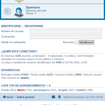
Sponsors
Sponsors del club
Temas:
7
IDENTIFICARSE
•
REGISTRARSE
Nombre de Usuario:
Contraseña:
Olvidé mi contraseña
Recordar
¿QUIÉN ESTÁ CONECTADO?
En total hay
1140
usuarios conectados :: 6 registrados, 0 ocultos y 1134 invitados
(basados en usuarios activos en los últimos 5 minutos)
La mayor cantidad de usuarios identificados fue
9350
el 28 Feb 2026, 13:56
ESTADÍSTICAS
Mensajes totales
57920
• Temas totales
6123
• Usuarios totales
13993
• Nuestro usuario
más reciente es
Jeaedo
LISTA TOP DE AGRADECIMIENTOS — 5
Onixito
(852),
Martin
(715),
daneduaguirre
(552),
Sergioltz
(407),
Pablito81
(384)
Inicio
Índice general
Todos los horarios son
UTC-03:00