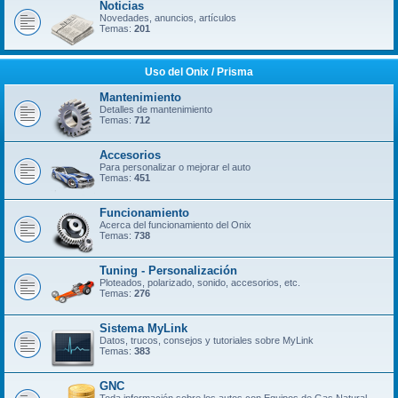
Noticias
Novedades, anuncios, artículos
Temas:
201
Uso del Onix / Prisma
Mantenimiento
Detalles de mantenimiento
Temas:
712
Accesorios
Para personalizar o mejorar el auto
Temas:
451
Funcionamiento
Acerca del funcionamiento del Onix
Temas:
738
Tuning - Personalización
Ploteados, polarizado, sonido, accesorios, etc.
Temas:
276
Sistema MyLink
Datos, trucos, consejos y tutoriales sobre MyLink
Temas:
383
GNC