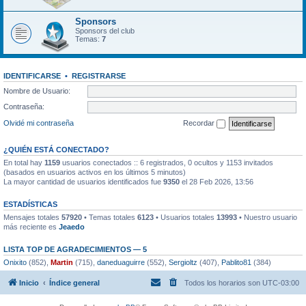
Sponsors
Sponsors del club
Temas:
7
IDENTIFICARSE
•
REGISTRARSE
Nombre de Usuario:
Contraseña:
Olvidé mi contraseña
Recordar
¿QUIÉN ESTÁ CONECTADO?
En total hay
1159
usuarios conectados :: 6 registrados, 0 ocultos y 1153 invitados
(basados en usuarios activos en los últimos 5 minutos)
La mayor cantidad de usuarios identificados fue
9350
el 28 Feb 2026, 13:56
ESTADÍSTICAS
Mensajes totales
57920
• Temas totales
6123
• Usuarios totales
13993
• Nuestro usuario
más reciente es
Jeaedo
LISTA TOP DE AGRADECIMIENTOS — 5
Onixito
(852),
Martin
(715),
daneduaguirre
(552),
Sergioltz
(407),
Pablito81
(384)
Inicio
Índice general
Todos los horarios son
UTC-03:00