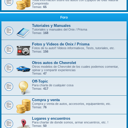
Toda información sobre los autos con Equipos de Gas Natural
Comprimido
Temas:
65
Foro
Tutoriales y Manuales
Tutoriales y manuales del Onix / Prisma
Temas:
168
Fotos y Videos de Onix / Prisma
Fotos de tu auto!! Videos informativos, Tests, tutoriales, etc.
Temas:
156
Otros autos de Chevrolet
Otros modelos de Chevrolet de los cuales podemos comentar,
opinar y compartir experiencias
Temas:
47
Off-Topic
Para charla de cualquier cosa
Temas:
417
Compra y venta
Compra y venta de autos, accesorios, equipamiento, etc.
Temas:
76
Lugares y encuentros
Para charlar de donde somos, armar encuentros, etc. !
Temas:
50