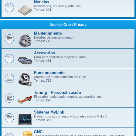
Noticias
Novedades, anuncios, artículos
Temas:
201
Uso del Onix / Prisma
Mantenimiento
Detalles de mantenimiento
Temas:
712
Accesorios
Para personalizar o mejorar el auto
Temas:
451
Funcionamiento
Acerca del funcionamiento del Onix
Temas:
738
Tuning - Personalización
Ploteados, polarizado, sonido, accesorios, etc.
Temas:
276
Sistema MyLink
Datos, trucos, consejos y tutoriales sobre MyLink
Temas:
383
GNC