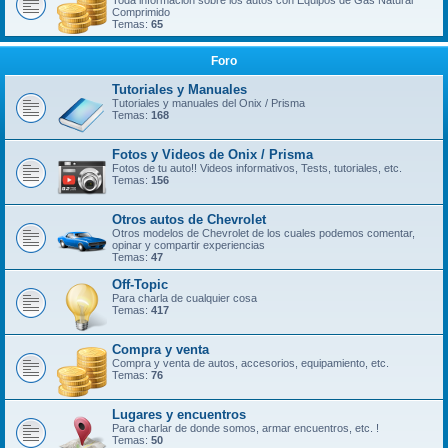
Toda información sobre los autos con Equipos de Gas Natural
Comprimido
Temas:
65
Foro
Tutoriales y Manuales
Tutoriales y manuales del Onix / Prisma
Temas:
168
Fotos y Videos de Onix / Prisma
Fotos de tu auto!! Videos informativos, Tests, tutoriales, etc.
Temas:
156
Otros autos de Chevrolet
Otros modelos de Chevrolet de los cuales podemos comentar,
opinar y compartir experiencias
Temas:
47
Off-Topic
Para charla de cualquier cosa
Temas:
417
Compra y venta
Compra y venta de autos, accesorios, equipamiento, etc.
Temas:
76
Lugares y encuentros
Para charlar de donde somos, armar encuentros, etc. !
Temas:
50