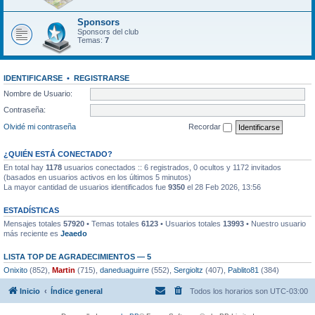
Sponsors
Sponsors del club
Temas:
7
IDENTIFICARSE
•
REGISTRARSE
Nombre de Usuario:
Contraseña:
Olvidé mi contraseña
Recordar
¿QUIÉN ESTÁ CONECTADO?
En total hay
1178
usuarios conectados :: 6 registrados, 0 ocultos y 1172 invitados
(basados en usuarios activos en los últimos 5 minutos)
La mayor cantidad de usuarios identificados fue
9350
el 28 Feb 2026, 13:56
ESTADÍSTICAS
Mensajes totales
57920
• Temas totales
6123
• Usuarios totales
13993
• Nuestro usuario
más reciente es
Jeaedo
LISTA TOP DE AGRADECIMIENTOS — 5
Onixito
(852),
Martin
(715),
daneduaguirre
(552),
Sergioltz
(407),
Pablito81
(384)
Inicio
Índice general
Todos los horarios son
UTC-03:00