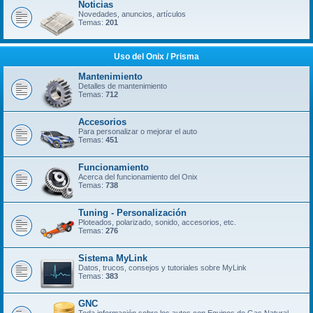
Noticias
Novedades, anuncios, artículos
Temas:
201
Uso del Onix / Prisma
Mantenimiento
Detalles de mantenimiento
Temas:
712
Accesorios
Para personalizar o mejorar el auto
Temas:
451
Funcionamiento
Acerca del funcionamiento del Onix
Temas:
738
Tuning - Personalización
Ploteados, polarizado, sonido, accesorios, etc.
Temas:
276
Sistema MyLink
Datos, trucos, consejos y tutoriales sobre MyLink
Temas:
383
GNC