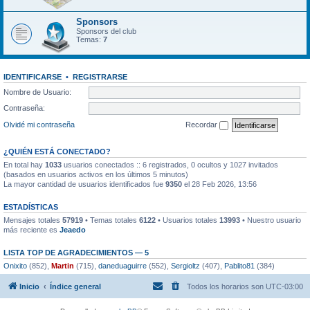
Sponsors
Sponsors del club
Temas:
7
IDENTIFICARSE
•
REGISTRARSE
Nombre de Usuario:
Contraseña:
Olvidé mi contraseña
Recordar
¿QUIÉN ESTÁ CONECTADO?
En total hay
1033
usuarios conectados :: 6 registrados, 0 ocultos y 1027 invitados
(basados en usuarios activos en los últimos 5 minutos)
La mayor cantidad de usuarios identificados fue
9350
el 28 Feb 2026, 13:56
ESTADÍSTICAS
Mensajes totales
57919
• Temas totales
6122
• Usuarios totales
13993
• Nuestro usuario
más reciente es
Jeaedo
LISTA TOP DE AGRADECIMIENTOS — 5
Onixito
(852),
Martin
(715),
daneduaguirre
(552),
Sergioltz
(407),
Pablito81
(384)
Inicio
Índice general
Todos los horarios son
UTC-03:00