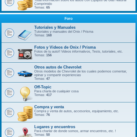
Toda información sobre los autos con Equipos de Gas Natural
Comprimido
Temas:
65
Foro
Tutoriales y Manuales
Tutoriales y manuales del Onix / Prisma
Temas:
168
Fotos y Videos de Onix / Prisma
Fotos de tu auto!! Videos informativos, Tests, tutoriales, etc.
Temas:
156
Otros autos de Chevrolet
Otros modelos de Chevrolet de los cuales podemos comentar,
opinar y compartir experiencias
Temas:
47
Off-Topic
Para charla de cualquier cosa
Temas:
417
Compra y venta
Compra y venta de autos, accesorios, equipamiento, etc.
Temas:
76
Lugares y encuentros
Para charlar de donde somos, armar encuentros, etc. !
Temas:
50