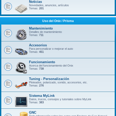
Noticias
Novedades, anuncios, artículos
Temas:
201
Uso del Onix / Prisma
Mantenimiento
Detalles de mantenimiento
Temas:
711
Accesorios
Para personalizar o mejorar el auto
Temas:
451
Funcionamiento
Acerca del funcionamiento del Onix
Temas:
738
Tuning - Personalización
Ploteados, polarizado, sonido, accesorios, etc.
Temas:
276
Sistema MyLink
Datos, trucos, consejos y tutoriales sobre MyLink
Temas:
383
GNC