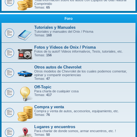
Toda información sobre los autos con Equipos de Gas Natural
Comprimido
Temas:
65
Foro
Tutoriales y Manuales
Tutoriales y manuales del Onix / Prisma
Temas:
168
Fotos y Videos de Onix / Prisma
Fotos de tu auto!! Videos informativos, Tests, tutoriales, etc.
Temas:
156
Otros autos de Chevrolet
Otros modelos de Chevrolet de los cuales podemos comentar,
opinar y compartir experiencias
Temas:
47
Off-Topic
Para charla de cualquier cosa
Temas:
417
Compra y venta
Compra y venta de autos, accesorios, equipamiento, etc.
Temas:
76
Lugares y encuentros
Para charlar de donde somos, armar encuentros, etc. !
Temas:
50