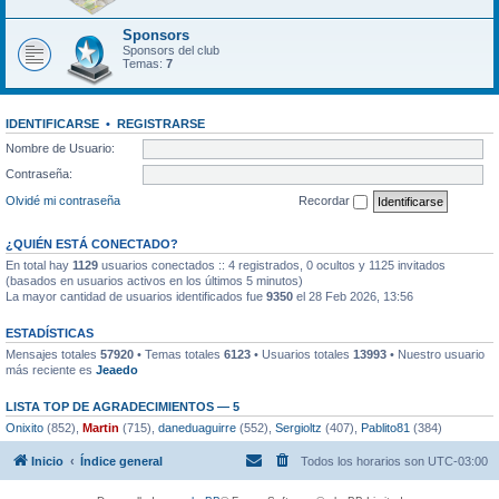
Sponsors
Sponsors del club
Temas:
7
IDENTIFICARSE
•
REGISTRARSE
Nombre de Usuario:
Contraseña:
Olvidé mi contraseña
Recordar
¿QUIÉN ESTÁ CONECTADO?
En total hay
1129
usuarios conectados :: 4 registrados, 0 ocultos y 1125 invitados
(basados en usuarios activos en los últimos 5 minutos)
La mayor cantidad de usuarios identificados fue
9350
el 28 Feb 2026, 13:56
ESTADÍSTICAS
Mensajes totales
57920
• Temas totales
6123
• Usuarios totales
13993
• Nuestro usuario
más reciente es
Jeaedo
LISTA TOP DE AGRADECIMIENTOS — 5
Onixito
(852),
Martin
(715),
daneduaguirre
(552),
Sergioltz
(407),
Pablito81
(384)
Inicio
Índice general
Todos los horarios son
UTC-03:00