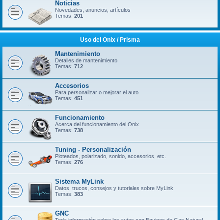
Noticias
Novedades, anuncios, artículos
Temas:
201
Uso del Onix / Prisma
Mantenimiento
Detalles de mantenimiento
Temas:
712
Accesorios
Para personalizar o mejorar el auto
Temas:
451
Funcionamiento
Acerca del funcionamiento del Onix
Temas:
738
Tuning - Personalización
Ploteados, polarizado, sonido, accesorios, etc.
Temas:
276
Sistema MyLink
Datos, trucos, consejos y tutoriales sobre MyLink
Temas:
383
GNC