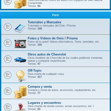
Toda información sobre los autos con Equipos de Gas Natural
Comprimido
Temas:
65
Foro
Tutoriales y Manuales
Tutoriales y manuales del Onix / Prisma
Temas:
168
Fotos y Videos de Onix / Prisma
Fotos de tu auto!! Videos informativos, Tests, tutoriales, etc.
Temas:
156
Otros autos de Chevrolet
Otros modelos de Chevrolet de los cuales podemos comentar,
opinar y compartir experiencias
Temas:
47
Off-Topic
Para charla de cualquier cosa
Temas:
417
Compra y venta
Compra y venta de autos, accesorios, equipamiento, etc.
Temas:
77
Lugares y encuentros
Para charlar de donde somos, armar encuentros, etc. !
Temas:
50