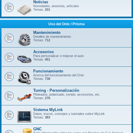
Noticias
Novedades, anuncios, artículos
Temas:
201
Uso del Onix / Prisma
Mantenimiento
Detalles de mantenimiento
Temas:
712
Accesorios
Para personalizar o mejorar el auto
Temas:
451
Funcionamiento
Acerca del funcionamiento del Onix
Temas:
738
Tuning - Personalización
Ploteados, polarizado, sonido, accesorios, etc.
Temas:
276
Sistema MyLink
Datos, trucos, consejos y tutoriales sobre MyLink
Temas:
383
GNC