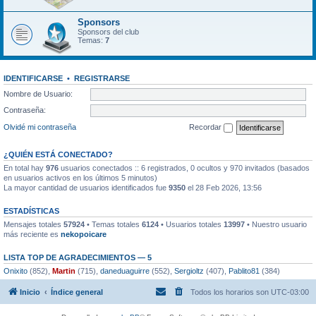
Sponsors
Sponsors del club
Temas:
7
IDENTIFICARSE
•
REGISTRARSE
Nombre de Usuario:
Contraseña:
Olvidé mi contraseña
Recordar
¿QUIÉN ESTÁ CONECTADO?
En total hay
976
usuarios conectados :: 6 registrados, 0 ocultos y 970 invitados (basados
en usuarios activos en los últimos 5 minutos)
La mayor cantidad de usuarios identificados fue
9350
el 28 Feb 2026, 13:56
ESTADÍSTICAS
Mensajes totales
57924
• Temas totales
6124
• Usuarios totales
13997
• Nuestro usuario
más reciente es
nekopoicare
LISTA TOP DE AGRADECIMIENTOS — 5
Onixito
(852),
Martin
(715),
daneduaguirre
(552),
Sergioltz
(407),
Pablito81
(384)
Inicio
Índice general
Todos los horarios son
UTC-03:00