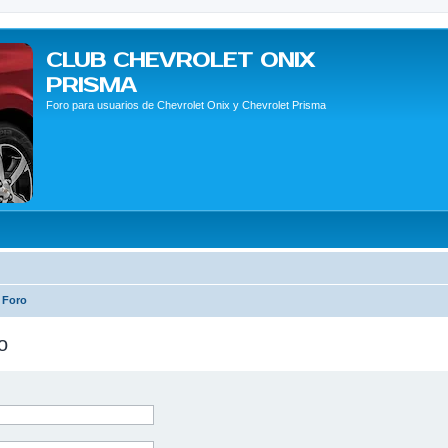
CLUB CHEVROLET ONIX
PRISMA
Foro para usuarios de Chevrolet Onix y Chevrolet Prisma
 Foro
o