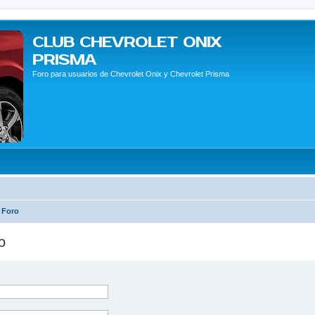
CLUB CHEVROLET ONIX
PRISMA
Foro para usuarios de Chevrolet Onix y Chevrolet Prisma
 Foro
o