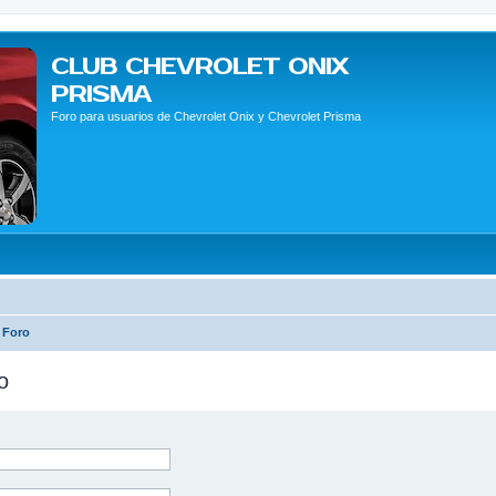
CLUB CHEVROLET ONIX
PRISMA
Foro para usuarios de Chevrolet Onix y Chevrolet Prisma
 Foro
o