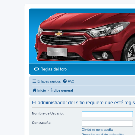
(Opens a new tab)
Reglas del foro
Enlaces rápidos
FAQ
Inicio
Índice general
El administrador del sitio requiere que esté regis
Nombre de Usuario:
Contraseña:
Olvidé mi contraseña
Reenviar email de activación