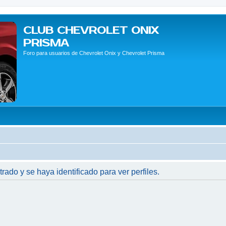
CLUB CHEVROLET ONIX
PRISMA
Foro para usuarios de Chevrolet Onix y Chevrolet Prisma
trado y se haya identificado para ver perfiles.