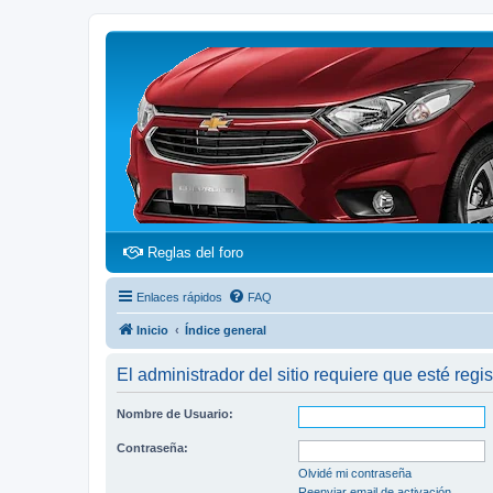
(Opens a new tab)
Reglas del foro
Enlaces rápidos
FAQ
Inicio
Índice general
El administrador del sitio requiere que esté regis
Nombre de Usuario:
Contraseña:
Olvidé mi contraseña
Reenviar email de activación