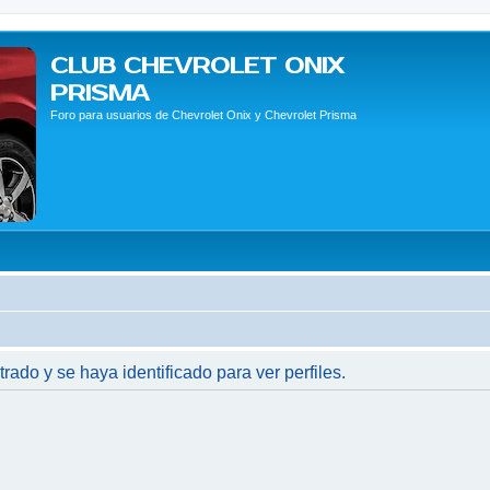
CLUB CHEVROLET ONIX
PRISMA
Foro para usuarios de Chevrolet Onix y Chevrolet Prisma
trado y se haya identificado para ver perfiles.