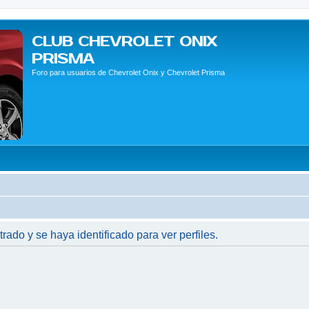
CLUB CHEVROLET ONIX
PRISMA
Foro para usuarios de Chevrolet Onix y Chevrolet Prisma
trado y se haya identificado para ver perfiles.