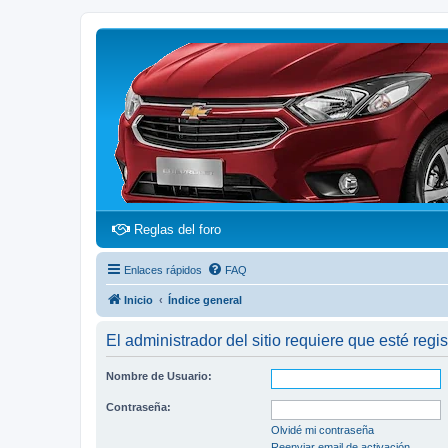
(Opens a new tab)
Reglas del foro
Enlaces rápidos
FAQ
Inicio
Índice general
El administrador del sitio requiere que esté regis
Nombre de Usuario:
Contraseña:
Olvidé mi contraseña
Reenviar email de activación