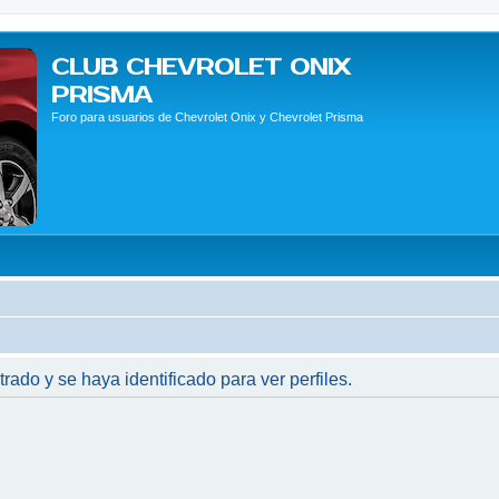
CLUB CHEVROLET ONIX
PRISMA
Foro para usuarios de Chevrolet Onix y Chevrolet Prisma
trado y se haya identificado para ver perfiles.