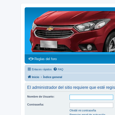
(Opens a new tab)
Reglas del foro
Enlaces rápidos
FAQ
Inicio
Índice general
El administrador del sitio requiere que esté regis
Nombre de Usuario:
Contraseña:
Olvidé mi contraseña
Reenviar email de activación