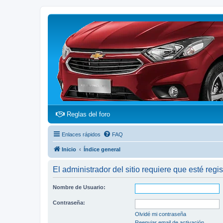
(Opens a new tab)
Reglas del foro
Enlaces rápidos
FAQ
Inicio
Índice general
El administrador del sitio requiere que esté regis
Nombre de Usuario:
Contraseña:
Olvidé mi contraseña
Reenviar email de activación