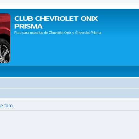
CLUB CHEVROLET ONIX
PRISMA
Foro para usuarios de Chevrolet Onix y Chevrolet Prisma
e foro.