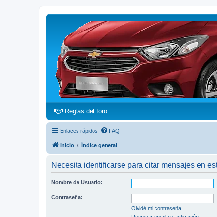
(Opens a new tab)
Reglas del foro
Enlaces rápidos
FAQ
Inicio
Índice general
Necesita identificarse para citar mensajes en est
Nombre de Usuario:
Contraseña:
Olvidé mi contraseña
Reenviar email de activación