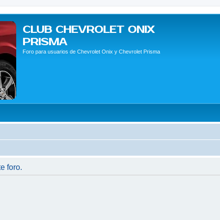
CLUB CHEVROLET ONIX
PRISMA
Foro para usuarios de Chevrolet Onix y Chevrolet Prisma
e foro.