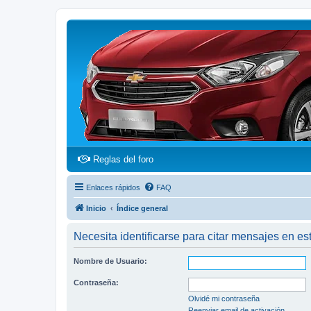
(Opens a new tab)
Reglas del foro
Enlaces rápidos
FAQ
Inicio
Índice general
Necesita identificarse para citar mensajes en est
Nombre de Usuario:
Contraseña:
Olvidé mi contraseña
Reenviar email de activación