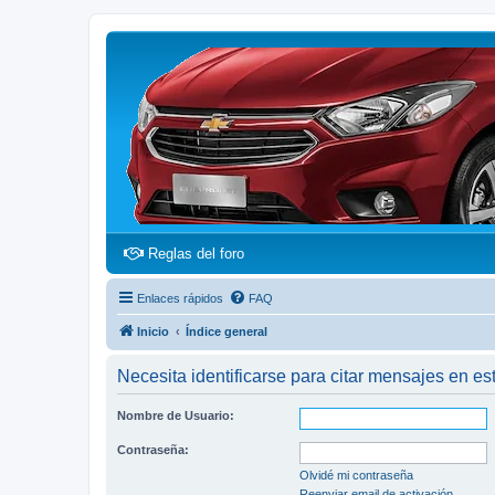
(Opens a new tab)
Reglas del foro
Enlaces rápidos
FAQ
Inicio
Índice general
Necesita identificarse para citar mensajes en est
Nombre de Usuario:
Contraseña:
Olvidé mi contraseña
Reenviar email de activación