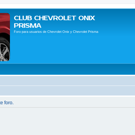
CLUB CHEVROLET ONIX
PRISMA
Foro para usuarios de Chevrolet Onix y Chevrolet Prisma
e foro.