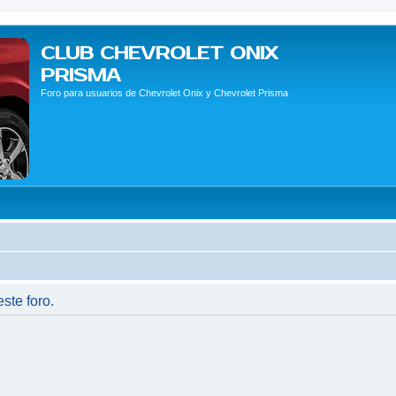
CLUB CHEVROLET ONIX
PRISMA
Foro para usuarios de Chevrolet Onix y Chevrolet Prisma
ste foro.