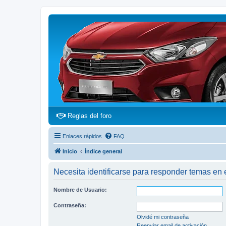
(Opens a new tab)
Reglas del foro
Enlaces rápidos
FAQ
Inicio
Índice general
Necesita identificarse para responder temas en e
Nombre de Usuario:
Contraseña:
Olvidé mi contraseña
Reenviar email de activación