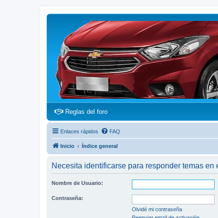
(Opens a new tab)
Reglas del foro
Enlaces rápidos
FAQ
Inicio
Índice general
Necesita identificarse para responder temas en e
Nombre de Usuario:
Contraseña:
Olvidé mi contraseña
Reenviar email de activación