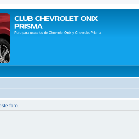
CLUB CHEVROLET ONIX
PRISMA
Foro para usuarios de Chevrolet Onix y Chevrolet Prisma
ste foro.