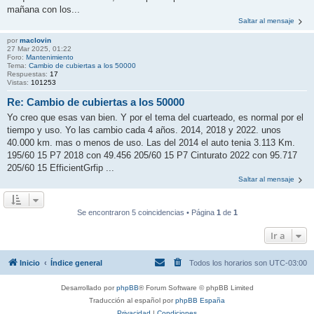
mañana con los...
Saltar al mensaje
por
maclovin
27 Mar 2025, 01:22
Foro:
Mantenimiento
Tema:
Cambio de cubiertas a los 50000
Respuestas:
17
Vistas:
101253
Re: Cambio de cubiertas a los 50000
Yo creo que esas van bien. Y por el tema del cuarteado, es normal por el
tiempo y uso. Yo las cambio cada 4 años. 2014, 2018 y 2022. unos
40.000 km. mas o menos de uso. Las del 2014 el auto tenia 3.113 Km.
195/60 15 P7 2018 con 49.456 205/60 15 P7 Cinturato 2022 con 95.717
205/60 15 EfficientGrfip ...
Saltar al mensaje
Se encontraron 5 coincidencias • Página
1
de
1
Ir a
Inicio
Índice general
Todos los horarios son
UTC-03:00
Desarrollado por
phpBB
® Forum Software © phpBB Limited
Traducción al español por
phpBB España
Privacidad
|
Condiciones