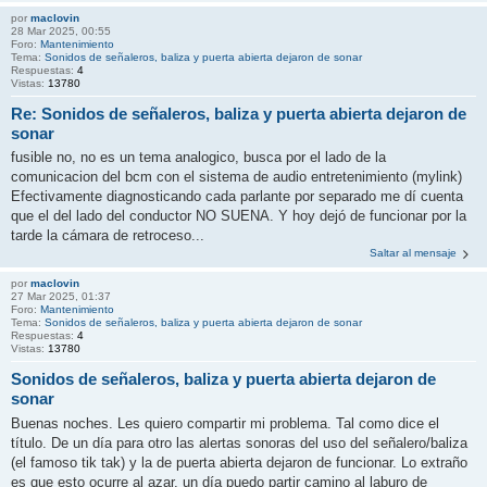
por
maclovin
28 Mar 2025, 00:55
Foro:
Mantenimiento
Tema:
Sonidos de señaleros, baliza y puerta abierta dejaron de sonar
Respuestas:
4
Vistas:
13780
Re: Sonidos de señaleros, baliza y puerta abierta dejaron de
sonar
fusible no, no es un tema analogico, busca por el lado de la
comunicacion del bcm con el sistema de audio entretenimiento (mylink)
Efectivamente diagnosticando cada parlante por separado me dí cuenta
que el del lado del conductor NO SUENA. Y hoy dejó de funcionar por la
tarde la cámara de retroceso...
Saltar al mensaje
por
maclovin
27 Mar 2025, 01:37
Foro:
Mantenimiento
Tema:
Sonidos de señaleros, baliza y puerta abierta dejaron de sonar
Respuestas:
4
Vistas:
13780
Sonidos de señaleros, baliza y puerta abierta dejaron de
sonar
Buenas noches. Les quiero compartir mi problema. Tal como dice el
título. De un día para otro las alertas sonoras del uso del señalero/baliza
(el famoso tik tak) y la de puerta abierta dejaron de funcionar. Lo extraño
es que esto ocurre al azar, un día puedo partir camino al laburo de