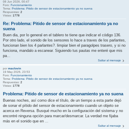
08 Jun 2026, 00:47
Foro:
Funcionamiento
Tema:
Problema: Pitido de sensor de estacionamiento ya no suena
Respuestas:
2
Vistas:
1778
Re: Problema: Pitido de sensor de estacionamiento ya no
suena
Buen dia, por lo general en el tablero te tiene que indicar el código 136.
Por otro lado, el sonido de los sensores lo hace a traves de los parlantes,
funcionan bien los 4 parlantes?. limpiar bien el paragolpes trasero, y si no
funciona, mandalo a escanear. Siguiendo tus pautas me enteré que mis
pa...
Saltar al mensaje
por
maclovin
19 May 2026, 23:53
Foro:
Funcionamiento
Tema:
Problema: Pitido de sensor de estacionamiento ya no suena
Respuestas:
2
Vistas:
1778
Problema: Pitido de sensor de estacionamiento ya no suena
Buenas noches, así como dice el título, de un tiempo a esta parte dejó
de sonar el pítido del sensor de estacionamiento cuando un objeto se
acerca en Reversa. Busqué mucho en la configuración del sistema y no
encontré ninguna opción para marcar/desmarcar. La verdad me fijaba
más en el sonido que en ...
Saltar al mensaje