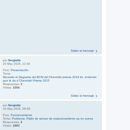
Saltar al mensaje
por
Sergioltz
20 May 2026, 12:30
Foro:
Presentación
Tema:
Necesito el diagrama del BCM del Chevrolet prisma 2018 ltz, entiendo
que le da d Chevrolet Prisma 2015
Respuestas:
2
Vistas:
1004
Saltar al mensaje
por
Sergioltz
20 May 2026, 08:08
Foro:
Funcionamiento
Tema:
Problema: Pitido de sensor de estacionamiento ya no suena
Respuestas:
2
Vistas:
1662