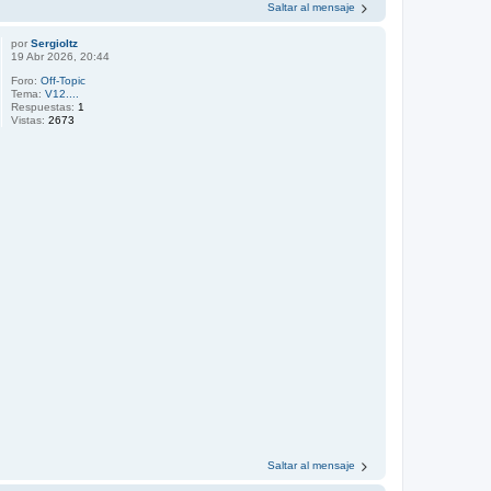
Saltar al mensaje
por
Sergioltz
19 Abr 2026, 20:44
Foro:
Off-Topic
Tema:
V12....
Respuestas:
1
Vistas:
2673
Saltar al mensaje