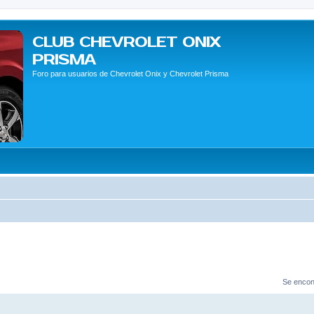
CLUB CHEVROLET ONIX
PRISMA
Foro para usuarios de Chevrolet Onix y Chevrolet Prisma
Se encon