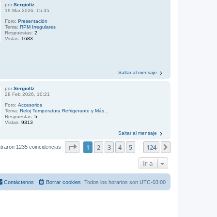
por
Sergioltz
19 Mar 2026, 15:35
Foro:
Presentación
Tema:
RPM Irregulares
Respuestas:
2
Vistas:
1683
Saltar al mensaje
por
Sergioltz
28 Feb 2026, 10:21
Foro:
Accesorios
Tema:
Reloj Temperatura Refrigerante y Más...
Respuestas:
5
Vistas:
9313
Saltar al mensaje
Página
1
de
124
1
2
3
4
5
124
Siguiente
traron 1235 coincidencias
…
Ir a
Contáctenos
Borrar cookies
Todos los horarios son
UTC-03:00