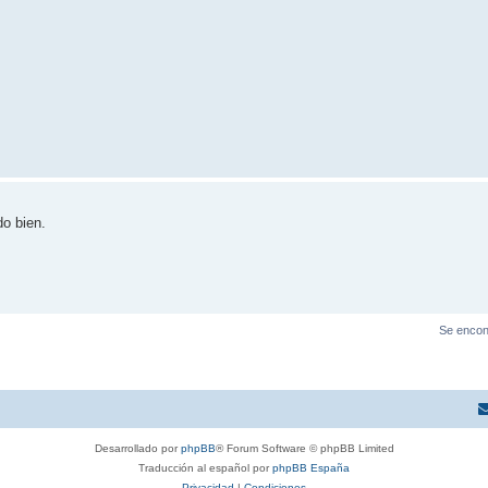
.
do bien.
Se encon
Desarrollado por
phpBB
® Forum Software © phpBB Limited
Traducción al español por
phpBB España
Privacidad
|
Condiciones