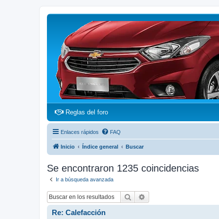
(Opens a new tab)
Reglas del foro
Enlaces rápidos
FAQ
Inicio
Índice general
Buscar
Se encontraron 1235 coincidencias
Ir a búsqueda avanzada
Buscar
Búsqueda avanzada
Re: Calefacción