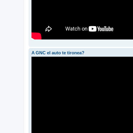
A GNC el auto te tironea?