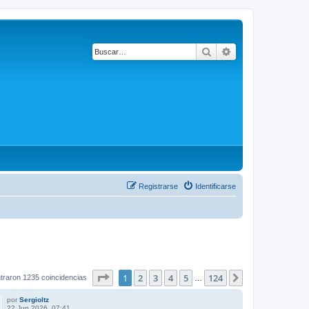
Buscar
Búsqueda avanza
Registrarse
Identificarse
Página
1
de
124
1
2
3
4
5
124
Siguiente
traron 1235 coincidencias
…
por
Sergioltz
22 Jun 2026, 07:41