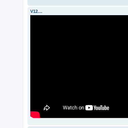
V12....