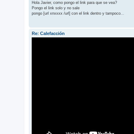
Hola Javier, como pongo el link para que se vea?
Pongo el link solo y no sale
pongo [url xnxxxx /url] con el link dentro y tampoco...
Re: Calefacción