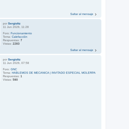
Saltar al mensaje
por
Sergioltz
11 Jun 2026, 11:28
Foro:
Funcionamiento
Tema:
Calefacción
Respuestas:
7
Vistas:
2283
Saltar al mensaje
por
Sergioltz
11 Jun 2026, 07:58
Foro:
GNC
Tema:
HABLEMOS DE MECANICA | INVITADO ESPECIAL MOLERPA
Respuestas:
1
Vistas:
590