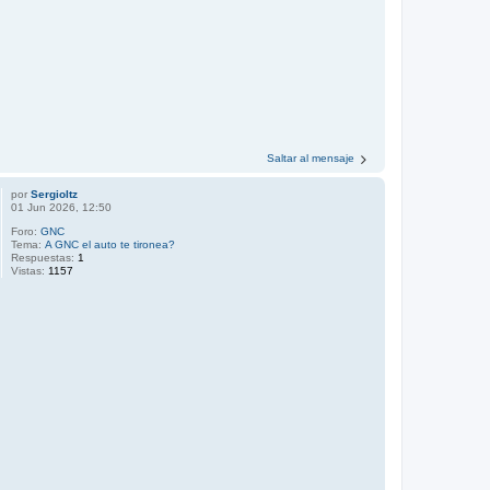
Saltar al mensaje
por
Sergioltz
01 Jun 2026, 12:50
Foro:
GNC
Tema:
A GNC el auto te tironea?
Respuestas:
1
Vistas:
1157