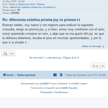
10 Mar 2025, 18:48
Foro:
Fotos y Videos de Onix / Prisma
Tema:
diferencia estetica prisma joy vs prisma Lt
Respuestas:
25
Vistas:
235084
Re: diferencia estetica prisma joy vs prisma Lt
Buenas tardes, soy nuevo y me registre para realizar la siguiente
consulta, tengo un prisma joy, y si bien, estoy muy conforme con el auto,
estoy queriendo comprar un onix, y algo que no me gustó del joy, es que
la defensa delantera, tocaba el piso en muchas oportunidades, y por lo
que ví a simple v...
Saltar al mensaje
Se encontró 1 coincidencia • Página
1
de
1
Ir a
Inicio
Índice general
Todos los horarios son
UTC-03:00
Desarrollado por
phpBB
® Forum Software © phpBB Limited
Traducción al español por
phpBB España
Privacidad
|
Condiciones