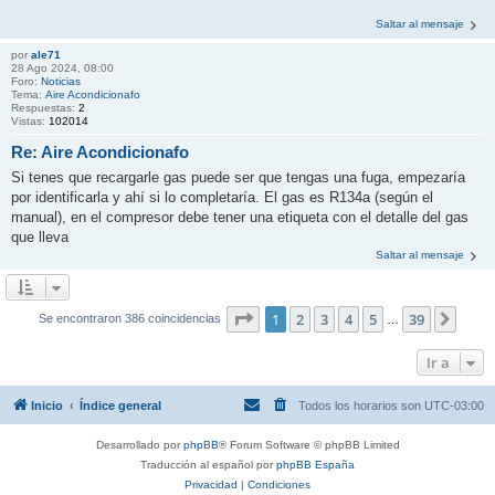
Saltar al mensaje
por
ale71
28 Ago 2024, 08:00
Foro:
Noticias
Tema:
Aire Acondicionafo
Respuestas:
2
Vistas:
102014
Re: Aire Acondicionafo
Si tenes que recargarle gas puede ser que tengas una fuga, empezaría
por identificarla y ahí si lo completaría. El gas es R134a (según el
manual), en el compresor debe tener una etiqueta con el detalle del gas
que lleva
Saltar al mensaje
Página
1
de
39
1
2
3
4
5
39
Sigui
Se encontraron 386 coincidencias
…
Ir a
Inicio
Índice general
Todos los horarios son
UTC-03:00
Desarrollado por
phpBB
® Forum Software © phpBB Limited
Traducción al español por
phpBB España
Privacidad
|
Condiciones