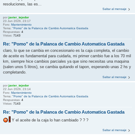
resoluciones, las es...
Saltar al mensaje
por
javier_tejedor
23 Jun 2026, 23:17
Foro:
Mantenimiento
Tema:
"Pomo" de la Palanca de Cambio Automatica Gastada
Respuestas:
4
Vistas:
7143
Re: "Pomo" de la Palanca de Cambio Automatica Gastada
claro, lo que se cambia en concesionario es la caja completa, el cambio
de aceite es fundamental para cuidarla, mi primer cambio fue a los 70 mil
km, siempre hice cambios parciales ya que sino necesitas una maquina
(salen unos 5 litros), se cambia quitando el tapon, esperando unas 2 hs y
completando.
Saltar al mensaje
por
javier_tejedor
22 Jun 2026, 23:14
Foro:
Mantenimiento
Tema:
"Pomo" de la Palanca de Cambio Automatica Gastada
Respuestas:
4
Vistas:
7143
Re: "Pomo" de la Palanca de Cambio Automatica Gastada
Y el aceite de la caja lo han cambiado ? ? ?
Saltar al mensaje