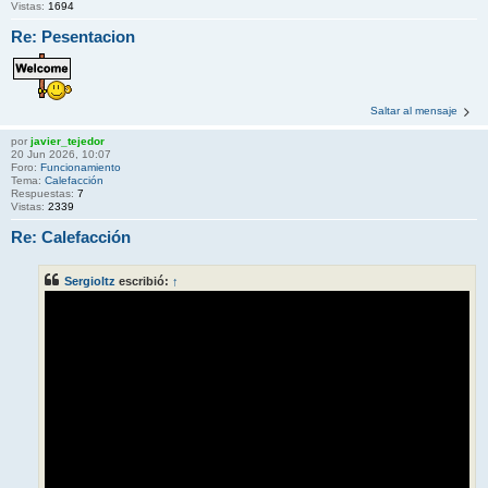
Vistas:
1694
Re: Pesentacion
Saltar al mensaje
por
javier_tejedor
20 Jun 2026, 10:07
Foro:
Funcionamiento
Tema:
Calefacción
Respuestas:
7
Vistas:
2339
Re: Calefacción
Sergioltz
escribió:
↑