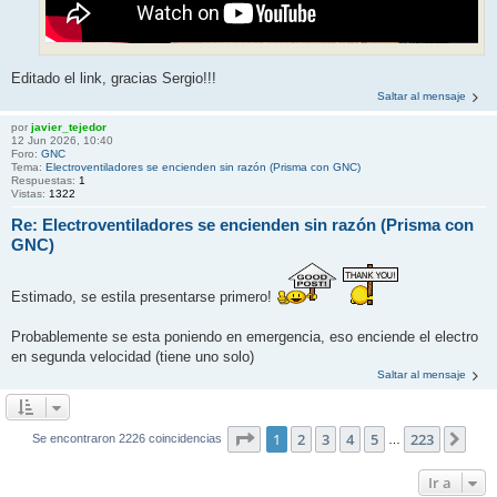
Editado el link, gracias Sergio!!!
Saltar al mensaje
por
javier_tejedor
12 Jun 2026, 10:40
Foro:
GNC
Tema:
Electroventiladores se encienden sin razón (Prisma con GNC)
Respuestas:
1
Vistas:
1322
Re: Electroventiladores se encienden sin razón (Prisma con
GNC)
Estimado, se estila presentarse primero!
Probablemente se esta poniendo en emergencia, eso enciende el electro
en segunda velocidad (tiene uno solo)
Saltar al mensaje
Página
1
de
223
1
2
3
4
5
223
Sigu
Se encontraron 2226 coincidencias
…
Ir a