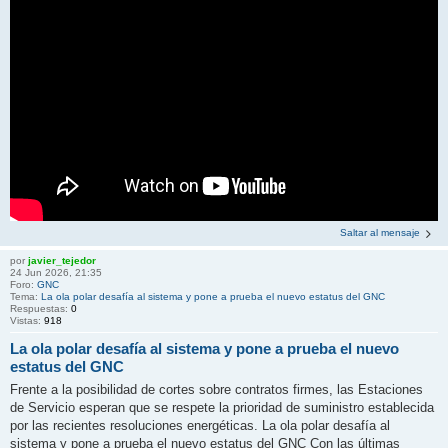
Saltar al mensaje
por
javier_tejedor
24 Jun 2026, 21:35
Foro:
GNC
Tema:
La ola polar desafía al sistema y pone a prueba el nuevo estatus del GNC
Respuestas:
0
Vistas:
918
La ola polar desafía al sistema y pone a prueba el nuevo
estatus del GNC
Frente a la posibilidad de cortes sobre contratos firmes, las Estaciones
de Servicio esperan que se respete la prioridad de suministro establecida
por las recientes resoluciones energéticas. La ola polar desafía al
sistema y pone a prueba el nuevo estatus del GNC Con las últimas