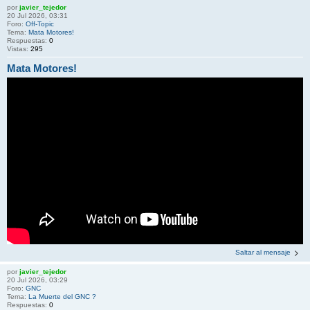
por
javier_tejedor
20 Jul 2026, 03:31
Foro:
Off-Topic
Tema:
Mata Motores!
Respuestas:
0
Vistas:
295
Mata Motores!
Saltar al mensaje
por
javier_tejedor
20 Jul 2026, 03:29
Foro:
GNC
Tema:
La Muerte del GNC ?
Respuestas:
0