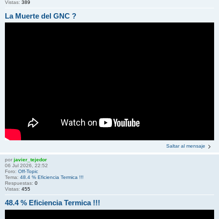
Vistas:
389
La Muerte del GNC ?
Saltar al mensaje
por
javier_tejedor
06 Jul 2026, 22:52
Foro:
Off-Topic
Tema:
48.4 % Eficiencia Termica !!!
Respuestas:
0
Vistas:
455
48.4 % Eficiencia Termica !!!