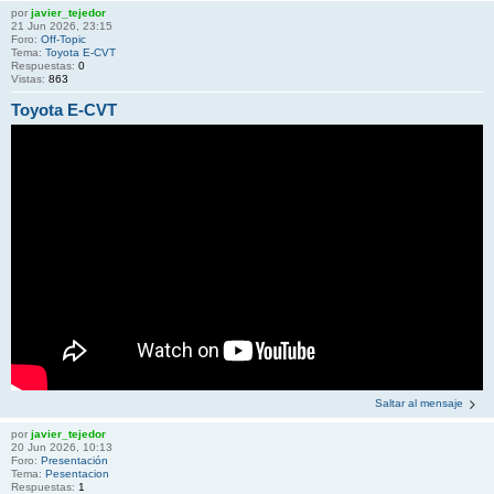
por
javier_tejedor
21 Jun 2026, 23:15
Foro:
Off-Topic
Tema:
Toyota E-CVT
Respuestas:
0
Vistas:
863
Toyota E-CVT
Saltar al mensaje
por
javier_tejedor
20 Jun 2026, 10:13
Foro:
Presentación
Tema:
Pesentacion
Respuestas:
1