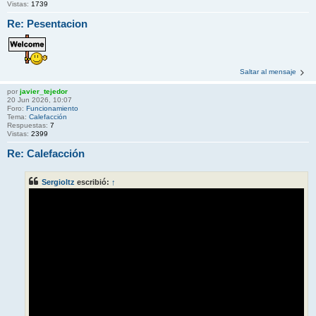
Vistas:
1739
Re: Pesentacion
Saltar al mensaje
por
javier_tejedor
20 Jun 2026, 10:07
Foro:
Funcionamiento
Tema:
Calefacción
Respuestas:
7
Vistas:
2399
Re: Calefacción
Sergioltz
escribió:
↑