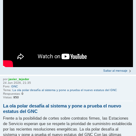
Saltar al mensaje
por
javier_tejedor
24 Jun 2026, 21:35
Foro:
GNC
Tema:
La ola polar desafía al sistema y pone a prueba el nuevo estatus del GNC
Respuestas:
0
Vistas:
950
La ola polar desafía al sistema y pone a prueba el nuevo
estatus del GNC
Frente a la posibilidad de cortes sobre contratos firmes, las Estaciones
de Servicio esperan que se respete la prioridad de suministro establecida
por las recientes resoluciones energéticas. La ola polar desafía al
sistema y pone a prueba el nuevo estatus del GNC Con las últimas