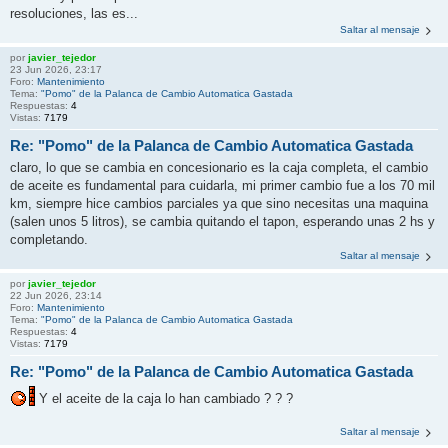
resoluciones, las es...
Saltar al mensaje
por
javier_tejedor
23 Jun 2026, 23:17
Foro:
Mantenimiento
Tema:
"Pomo" de la Palanca de Cambio Automatica Gastada
Respuestas:
4
Vistas:
7179
Re: "Pomo" de la Palanca de Cambio Automatica Gastada
claro, lo que se cambia en concesionario es la caja completa, el cambio
de aceite es fundamental para cuidarla, mi primer cambio fue a los 70 mil
km, siempre hice cambios parciales ya que sino necesitas una maquina
(salen unos 5 litros), se cambia quitando el tapon, esperando unas 2 hs y
completando.
Saltar al mensaje
por
javier_tejedor
22 Jun 2026, 23:14
Foro:
Mantenimiento
Tema:
"Pomo" de la Palanca de Cambio Automatica Gastada
Respuestas:
4
Vistas:
7179
Re: "Pomo" de la Palanca de Cambio Automatica Gastada
Y el aceite de la caja lo han cambiado ? ? ?
Saltar al mensaje