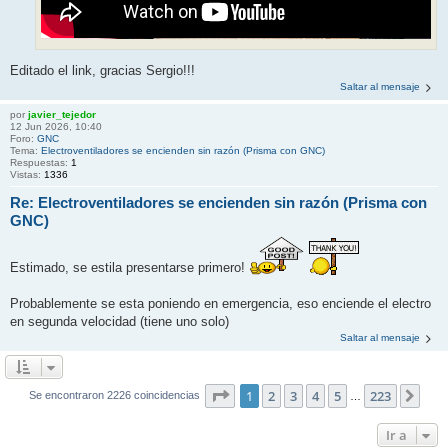
Editado el link, gracias Sergio!!!
Saltar al mensaje
por
javier_tejedor
12 Jun 2026, 10:40
Foro:
GNC
Tema:
Electroventiladores se encienden sin razón (Prisma con GNC)
Respuestas:
1
Vistas:
1336
Re: Electroventiladores se encienden sin razón (Prisma con
GNC)
Estimado, se estila presentarse primero!
Probablemente se esta poniendo en emergencia, eso enciende el electro
en segunda velocidad (tiene uno solo)
Saltar al mensaje
Página
1
de
223
1
2
3
4
5
223
Sigu
Se encontraron 2226 coincidencias
…
Ir a