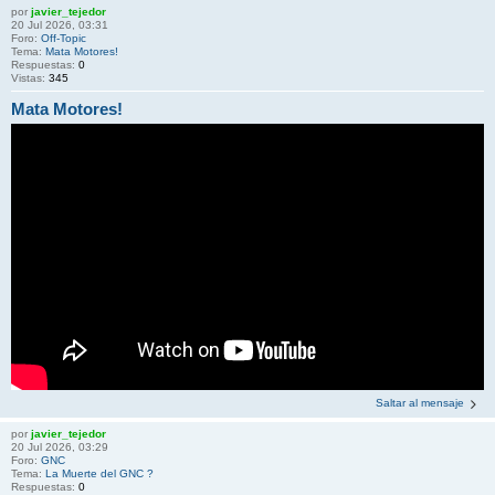
por
javier_tejedor
20 Jul 2026, 03:31
Foro:
Off-Topic
Tema:
Mata Motores!
Respuestas:
0
Vistas:
345
Mata Motores!
Saltar al mensaje
por
javier_tejedor
20 Jul 2026, 03:29
Foro:
GNC
Tema:
La Muerte del GNC ?
Respuestas:
0