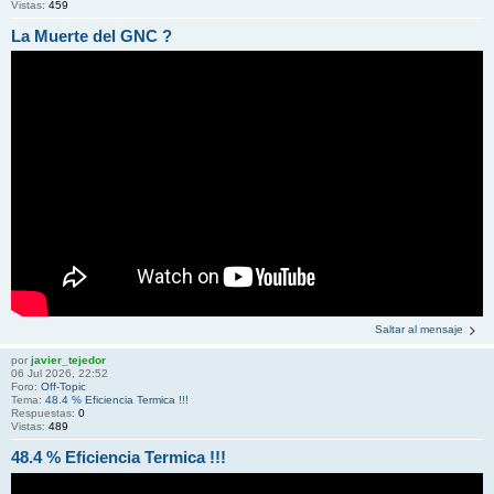
Vistas:
459
La Muerte del GNC ?
Saltar al mensaje
por
javier_tejedor
06 Jul 2026, 22:52
Foro:
Off-Topic
Tema:
48.4 % Eficiencia Termica !!!
Respuestas:
0
Vistas:
489
48.4 % Eficiencia Termica !!!