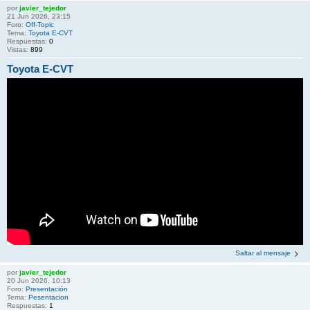
por
javier_tejedor
21 Jun 2026, 23:15
Foro:
Off-Topic
Tema:
Toyota E-CVT
Respuestas:
0
Vistas:
899
Toyota E-CVT
Saltar al mensaje
por
javier_tejedor
20 Jun 2026, 10:13
Foro:
Presentación
Tema:
Pesentacion
Respuestas:
1